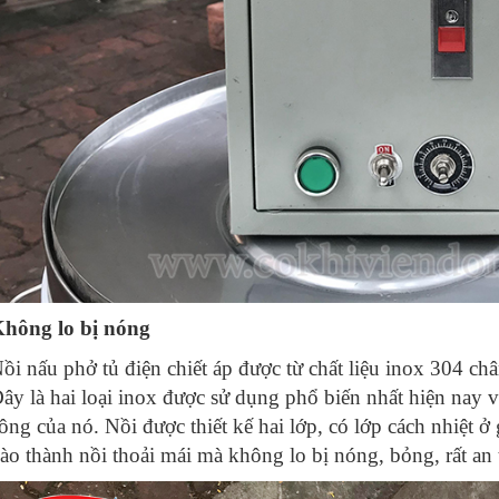
hông lo bị nóng
ồi nấu phở tủ điện chiết áp được từ chất liệu inox 304 c
ây là hai loại inox được sử dụng phổ biến nhất hiện nay 
ông của nó. Nồi được thiết kế hai lớp, có lớp cách nhiệt 
ào thành nồi thoải mái mà không lo bị nóng, bỏng, rất an 