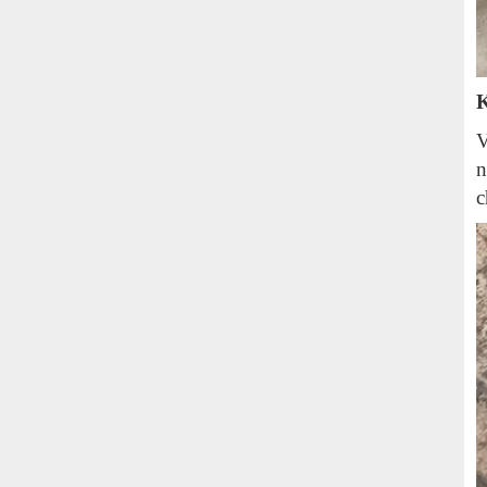
K
V
n
c