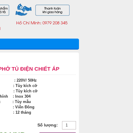
PHỞ TỦ ĐIỆN CHIẾT ÁP
 : 220V/ 50Hz
t : Tùy kích cỡ
h : Tùy kích cỡ
chính : Inox 304
ước : Tùy mẫu
t : Viễn Đông
h : 12 tháng