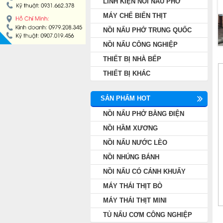
LINH KIỆN NỒI NẤU PHỞ
NỒI NẤU PHỞ TRUNG QUỐC
MÁY CHẾ BIẾN THỊT
NỒI NẤU PHỞ TRUNG QUỐC
NỒI NẤU CÔNG NGHIỆP
NỒI NẤU CÔNG NGHIỆP
THIẾT BỊ NHÀ BẾP
THIẾT BỊ NHÀ BẾP
THIẾT BỊ KHÁC
THIẾT BỊ KHÁC
SẢN PHẨM HOT
NỒI NẤU PHỞ BẰNG ĐIỆN
NỒI HẦM XƯƠNG
NỒI NẤU NƯỚC LÈO
NỒI NHÚNG BÁNH
NỒI NẤU CÓ CÁNH KHUẤY
MÁY THÁI THỊT BÒ
MÁY THÁI THỊT MINI
TỦ NẤU CƠM CÔNG NGHIỆP