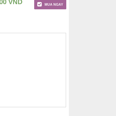
000
VND
MUA NGAY