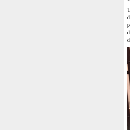
T
d
p
đ
d