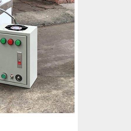
àn tay
ở