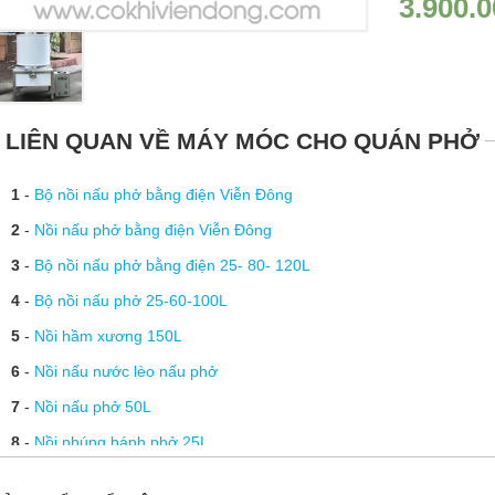
3.900.
LIÊN QUAN VỀ MÁY MÓC CHO QUÁN PHỞ
1
-
Bộ nồi nấu phở bằng điện Viễn Đông
2
-
Nồi nấu phở bằng điện Viễn Đông
3
-
Bộ nồi nấu phở bằng điện 25- 80- 120L
4
-
Bộ nồi nấu phở 25-60-100L
5
-
Nồi hầm xương 150L
6
-
Nồi nấu nước lèo nấu phở
7
-
Nồi nấu phở 50L
8
-
Nồi nhúng bánh phở 25L
9
-
Nồi nấu phở cho nhà hàng