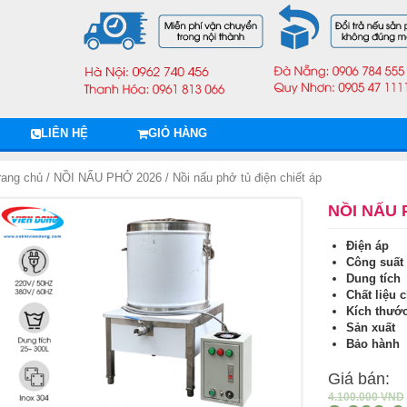
LIÊN HỆ
GIỎ HÀNG
rang chủ
/
NỒI NẤU PHỞ 2026
/ Nồi nấu phở tủ điện chiết áp
NỒI NẤU 
Điện áp
Công suấ
Dung tíc
Chất liệu 
Kích th
Sản xuấ
Bảo hàn
Giá bán:
4.100.000
VND