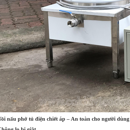
24
-
Nồi nấu phở có những loại nào tốt trên thị trường hiện nay?
25
-
Nồi nấu phở có tốn điện hay không?
26
-
Những điều cần biết khi đặt hàng nồi nấu phở dung tích lớn
27
-
Cách vệ sinh và bảo quản nồi nấu phở
28
-
Chọn kích thước nồi nấu phở sao cho phù hợp nhất
29
-
Nồi nấu phở bằng điện bao nhiêu tiền?
30
-
Nồi điện nấu phở- Có nên dùng không?
31
-
Kinh nghiệm nấu phở bò ngon mà ai cũng cần nắm trong lòng b
32
-
Máy thái hành lá ăn phở QS30
33
-
Tìm hiểu cấu tạo nồi nấu phở có thiết kế mới nhất hiện nay
34
-
Tư vấn chọn nồi phở điện cho người mới bắt đầu kinh doanh ph
35
-
Nồi nấu nước phở bằng điện
36
-
Nồi nấu phở bằng điện 2 ngăn
ồi nấu phở tủ điện chiết áp – An toàn cho người dùng
37
-
Bộ 2 nồi nấu phở
hông lo bị giật