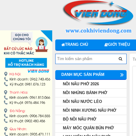
DANH MỤC SẢN PHẨM
NỒI NẤU PHỞ 2026
NỒI NHÚNG BÁNH PHỞ
TRANG CHỦ
GIỚI THIỆU
NỒI NẤU NƯỚC LÈO
T
NỒI NINH XƯƠNG NẤU PHỞ
DANH MỤC SẢN PHẨM
BỘ NỒI NẤU PHỞ
NỒI NẤU PHỞ 2026
NỒI NHÚNG BÁNH PHỞ
MÁY MÓC QUÁN BÚN PHỞ
NỒI NẤU NƯỚC LÈO
NỒI NINH XƯƠNG NẤU PHỞ
LINH KIỆN NỒI NẤU PHỞ
BỘ NỒI NẤU PHỞ
MÁY MÓC QUÁN BÚN PHỞ
MÁY CHẾ BIẾN THỊT