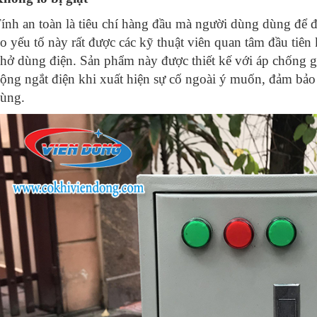
38
-
Nồi nấu phở công nghiệp
ính an toàn là tiêu chí hàng đầu mà người dùng dùng để đ
39
-
Nồi nấu phở bằng điện 500 lít
o yếu tố này rất được các kỹ thuật viên quan tâm đầu tiên 
40
-
Nồi nấu phở hầm xương điện 120L
hở dùng điện. Sản phẩm này được thiết kế với áp chống g
ộng ngắt điện khi xuất hiện sự cố ngoài ý muốn, đảm bảo 
41
-
Nồi nấu phở tiết kiệm điện
ùng.
42
-
Nồi hầm điện công nghiệp