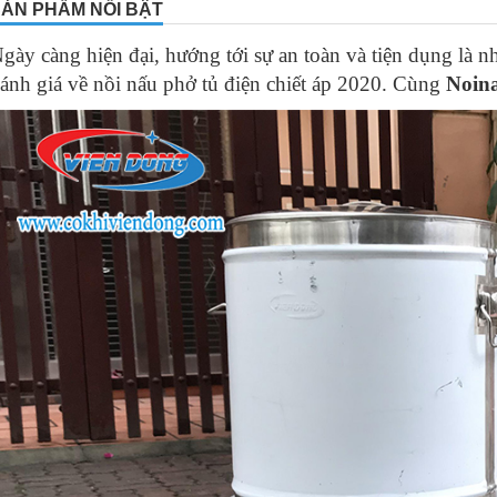
ẢN PHẨM NỔI BẬT
10
-
Nồi nấu phở xe đẩy 25 – 60L
gày càng hiện đại, hướng tới sự an toàn và tiện dụng là 
11
-
Nồi nấu phở tủ điện chiết áp
ánh giá về nồi nấu phở tủ điện chiết áp 2020. Cùng
Noin
12
-
Nồi hầm xương bằng điện nấu phở
13
-
Sọt xương nồi nấu phở
14
-
Máy thái thịt bò cho quán phở
15
-
Bộ nồi nấu phở 25- 50- 80 Lit
16
-
Nồi nấu phở bằng điện 25 lít
17
-
Nồi trụng phở trong nồi nấu nước lèo
18
-
5 lưu ý quan trọng khi bắt đầu sử dụng nồi nấu phở
19
-
Lợi ích của việc sử dụng nồi nấu phở bằng điện
20
-
Mua nồi nấu phở bằng điện ở đâu tốt?
21
-
Kinh nghiệm đắt giá để mua được nồi nấu phở điện chất lượng
22
-
Cách chọn mua nồi nấu phở Viễn Đông chính hãng
23
-
Giá nồi nấu phở đi nước ngoài