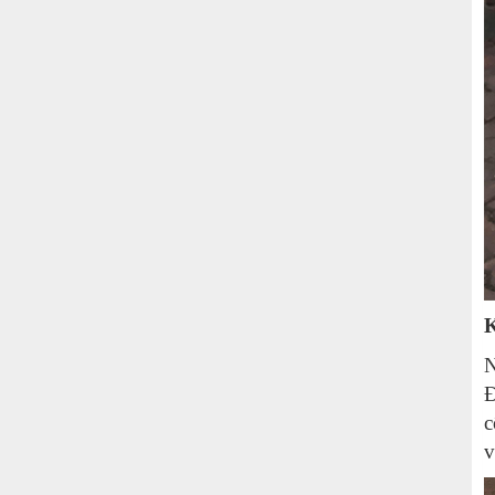
K
N
Đ
c
v