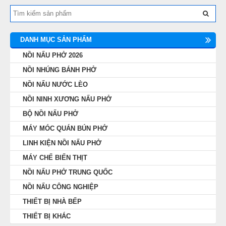
DANH MỤC SẢN PHẨM
NỒI NẤU PHỞ 2026
NỒI NHÚNG BÁNH PHỞ
NỒI NẤU NƯỚC LÈO
NỒI NINH XƯƠNG NẤU PHỞ
BỘ NỒI NẤU PHỞ
MÁY MÓC QUÁN BÚN PHỞ
LINH KIỆN NỒI NẤU PHỞ
MÁY CHẾ BIẾN THỊT
NỒI NẤU PHỞ TRUNG QUỐC
NỒI NẤU CÔNG NGHIỆP
THIẾT BỊ NHÀ BẾP
THIẾT BỊ KHÁC