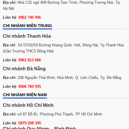
Địa chỉ
:
Nhà C32 ngõ 409 Đường Tam Trinh, Phường Tương Mai, Tp.
Hà Nội
Liên hệ
:
0962 740 456
CHI NHÁNH MIỀN TRUNG
Chi nhánh Thanh Hóa
Địa chỉ
: Số 07/02/03 Đường Hoàng Quốc Việt, Đông Hải, Tp Thanh Hóa
(Gần Trường THCS Đông Hải)
Liên hệ
:
0961 813 066
Chi nhánh Đà Nẵng
Địa chỉ
:
108 Nguyễn Thái Bình, Hòa Minh, Q. Liên Chiểu, Tp. Đà Nẵng
Liên hệ
:
0906 784 555
CHI NHÁNH MIỀN NAM
Chi nhánh Hồ Chí Minh
Địa chỉ
:
số 87 Đỗ Bí, Phường Phú Thạnh, TP Hồ Chí Minh
Liên hệ
:
0979 208 345
Chi nhánh Quy Nhơn – Bình Định