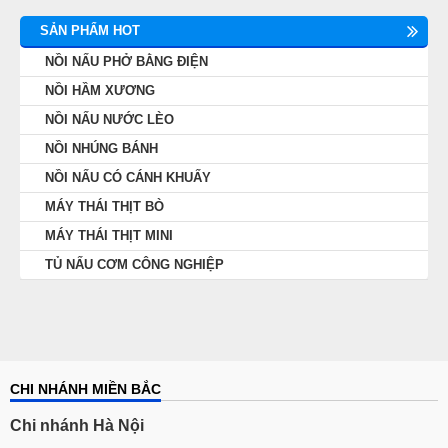
SẢN PHẨM HOT
NỒI NẤU PHỞ BẰNG ĐIỆN
NỒI HẦM XƯƠNG
NỒI NẤU NƯỚC LÈO
NỒI NHÚNG BÁNH
NỒI NẤU CÓ CÁNH KHUẤY
MÁY THÁI THỊT BÒ
MÁY THÁI THỊT MINI
TỦ NẤU CƠM CÔNG NGHIỆP
CHI NHÁNH MIỀN BẮC
Chi nhánh Hà Nội