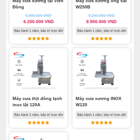
Máy cưa xương tại Viễn
Máy cưa xương ống sắt
Đông
W250B
NỒI NẤU PHỞ TRUNG QUỐC
6.400.000
VND
9.200.000
VND
6.200.000
VND
8.900.000
VND
NỒI NẤU CÔNG NGHIỆP
Bảo hành 1 năm, bảo trì trọn đời
Bảo hành 1 năm, bảo trì trọn đời
THIẾT BỊ NHÀ BẾP
THIẾT BỊ KHÁC
Máy cưa thịt đông lạnh
Máy cưa xương INOX
inox lật 120A
W120
Bảo hành 1 năm, bảo trì trọn đời
Bảo hành 1 năm, bảo trì trọn đời