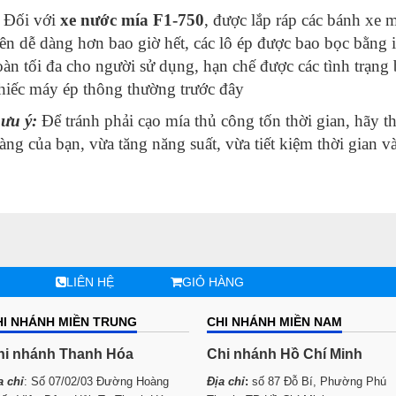
 Đối với
xe nước mía
F1-750
, được lắp ráp các bánh xe m
ên dễ dàng hơn bao giờ hết, các lô ép được bao bọc bằng
oàn tối đa cho người sử dụng, hạn chế được các tình trạng
hiếc máy ép thông thường trước đây
ưu ý:
Để tránh phải cạo mía thủ công tốn thời gian, hãy 
àng của bạn, vừa tăng năng suất, vừa tiết kiệm thời gian và
LIÊN HỆ
GIỎ HÀNG
HI NHÁNH MIỀN TRUNG
CHI NHÁNH MIỀN NAM
hi nhánh Thanh Hóa
Chi nhánh Hồ Chí Minh
a chỉ
: Số 07/02/03 Đường Hoàng
Địa chỉ
:
số 87 Đỗ Bí, Phường Phú