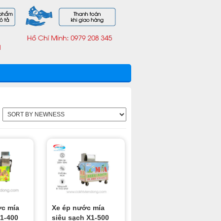
c mía
Xe ép nước mía
F1-400
siêu sạch X1-500