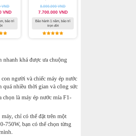
0
VND
8.000.000
VND
00
VND
7.700.000
VND
m, bảo trì
Bảo hành 1 năm, bảo trì
ời
trọn đời
 ăn nhanh khá được ưa chuộng
a con người và chiếc máy ép nước
 quá nhiều thời gian và công sức
a chọn là máy ép nước mía F1-
máy, chỉ có thể đặt trên một
400-750W, bạn có thể chọn từng
mình.