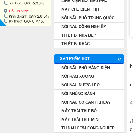
LINH KIỆN NỒI NẤU PHỞ
NỒI NẤU PHỞ TRUNG QUỐC
MÁY CHẾ BIẾN THỊT
NỒI NẤU PHỞ TRUNG QUỐC
NỒI NẤU CÔNG NGHIỆP
NỒI NẤU CÔNG NGHIỆP
THIẾT BỊ NHÀ BẾP
THIẾT BỊ NHÀ BẾP
THIẾT BỊ KHÁC
.
THIẾT BỊ KHÁC
SẢN PHẨM HOT
h
NỒI NẤU PHỞ BẰNG ĐIỆN
–
NỒI HẦM XƯƠNG
m
NỒI NẤU NƯỚC LÈO
NỒI NHÚNG BÁNH
–
4
NỒI NẤU CÓ CÁNH KHUẤY
MÁY THÁI THỊT BÒ
–
MÁY THÁI THỊT MINI
c
TỦ NẤU CƠM CÔNG NGHIỆP