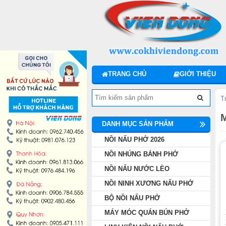
DANH MỤC SẢN PHẨM
NỒI NẤU PHỞ 2026
NỒI NHÚNG BÁNH PHỞ
TRANG CHỦ
GIỚI THIỆU
NỒI NẤU NƯỚC LÈO
T
NỒI NINH XƯƠNG NẤU PHỞ
DANH MỤC SẢN PHẨM
BỘ NỒI NẤU PHỞ
NỒI NẤU PHỞ 2026
NỒI NHÚNG BÁNH PHỞ
MÁY MÓC QUÁN BÚN PHỞ
NỒI NẤU NƯỚC LÈO
NỒI NINH XƯƠNG NẤU PHỞ
LINH KIỆN NỒI NẤU PHỞ
BỘ NỒI NẤU PHỞ
MÁY MÓC QUÁN BÚN PHỞ
MÁY CHẾ BIẾN THỊT