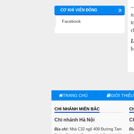
–
CƠ KHÍ VIỄN ĐÔNG
n
Facebook
t
c
L
h
TRANG CHỦ
GIỚI THIỆU
CHI NHÁNH MIỀN BẮC
C
Chi nhánh Hà Nội
C
Địa chỉ
:
Nhà C32 ngõ 409 Đường Tam
Đị