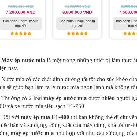
7.500.000
VND
7.000.000
VND
8.000.00
7.200.000
VND
6.600.000
VND
7.500.0
Bảo hành 1 năm, bảo trì
Bảo hành 1 năm, bảo trì
Bảo hành 1 nă
trọn đời
trọn đời
trọn đ
–
Máy ép nước mía
là một trong những thiết bị làm thức
iện nay.
 Nước mía có các chất dinh dưỡng rất tốt cho sức khỏe củ
ía sẽ giúp bạn làm ra ly nước mía ngon lành mà không tốn
 Thường có 2 loại
máy ép nước mía
được nhiều người lự
00 và xe nước mía siêu sạch F1-750
 Đối với
máy ép mía
F1-400
thì bạn không thể di chuyển 
hiếc bàn và sử dụng, công suất của máy cũng khá tốt từ 
dòng
máy ép nước mía
phù hợp với nhu cầu sử dụng của 