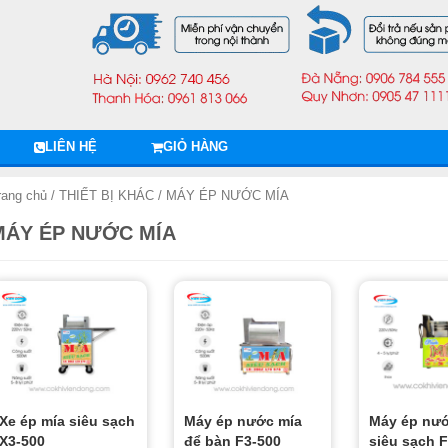
LIÊN HỆ
GIỎ HÀNG
rang chủ
/
THIẾT BỊ KHÁC
/ MÁY ÉP NƯỚC MÍA
MÁY ÉP NƯỚC MÍA
Xe ép mía siêu sạch
Máy ép nước mía
Máy ép nướ
X3-500
để bàn F3-500
siêu sạch 