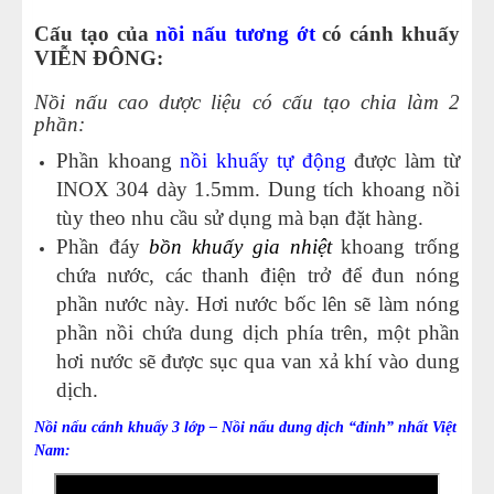
Cấu tạo
của
nồi nấu tương ớt
có cánh khuấy
VIỄN ĐÔNG:
Nồi nấu cao dược liệu
có cấu tạo chia làm 2
phần:
Phần khoang
nồi khuấy tự động
được làm từ
INOX 304 dày 1.5mm. Dung tích khoang nồi
t
ùy theo nhu cầu sử dụng mà bạn đặt hàng.
Phần đáy
bồn khuấy gia nhiệt
khoang trống
chứa nước, các thanh điện trở để đun nóng
phần nước này. Hơi nước bốc lên sẽ làm nóng
phần nồi chứa dung dịch phía trên, một phần
hơi nước sẽ được sục qua van xả khí vào dung
dịch.
Nồi nấu cánh khuấy 3 lớp
– Nồi nấu dung dịch “đỉnh” nhất Việt
Nam: