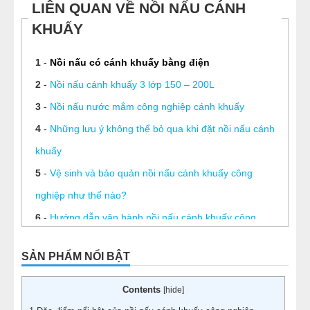
LIÊN QUAN VỀ NỒI NẤU CÁNH
KHUẤY
1
-
Nồi nấu có cánh khuấy bằng điện
2
-
Nồi nấu cánh khuấy 3 lớp 150 – 200L
3
-
Nồi nấu nước mắm công nghiệp cánh khuấy
4
-
Những lưu ý không thể bỏ qua khi đặt nồi nấu cánh
khuấy
5
-
Vệ sinh và bảo quản nồi nấu cánh khuấy công
nghiệp như thế nào?
6
-
Hướng dẫn vận hành nồi nấu cánh khuấy công
nghiệp
SẢN PHẨM NỔI BẬT
7
-
Nồi nấu cánh khuấy 2 lớp 80- 120 Lit
8
-
Nồi nấu cánh khuấy 3 lớp 150- 400 Lít
Contents
[
hide
]
9
-
Nồi nấu có cánh khuấy công nghiệp 400 lit