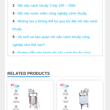
2
-
Nồi nấu cánh khuấy 3 lớp 150 – 200L
3
-
Nồi nấu nước mắm công nghiệp cánh khuấy
4
-
Những lưu ý không thể bỏ qua khi đặt nồi nấu cánh
khuấy
5
-
Vệ sinh và bảo quản nồi nấu cánh khuấy công
nghiệp như thế nào?
6
-
Hướng dẫn vận hành nồi nấu cánh khuấy công
nghiệp
7
-
Nồi nấu cánh khuấy 2 lớp 80- 120 Lit
RELATED PRODUCTS
8
-
Nồi nấu cánh khuấy 3 lớp 150- 400 Lít
9
-
Nồi nấu có cánh khuấy công nghiệp 400 lit
10
-
Nồi nấu cánh khuấy công nghiệp đặt hàng