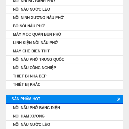
NỒI NHÚNG BÁNH PHỞ
NỒI NẤU NƯỚC LÈO
NỒI NINH XƯƠNG NẤU PHỞ
BỘ NỒI NẤU PHỞ
MÁY MÓC QUÁN BÚN PHỞ
LINH KIỆN NỒI NẤU PHỞ
MÁY CHẾ BIẾN THỊT
NỒI NẤU PHỞ TRUNG QUỐC
NỒI NẤU CÔNG NGHIỆP
THIẾT BỊ NHÀ BẾP
THIẾT BỊ KHÁC
SẢN PHẨM HOT
NỒI NẤU PHỞ BẰNG ĐIỆN
NỒI HẦM XƯƠNG
NỒI NẤU NƯỚC LÈO