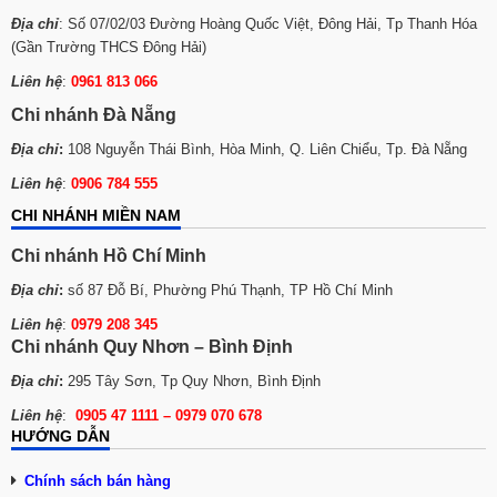
Địa chỉ
: Số 07/02/03 Đường Hoàng Quốc Việt, Đông Hải, Tp Thanh Hóa
(Gần Trường THCS Đông Hải)
Liên hệ
:
0961 813 066
Chi nhánh Đà Nẵng
Địa chỉ
:
108 Nguyễn Thái Bình, Hòa Minh, Q. Liên Chiểu, Tp. Đà Nẵng
Liên hệ
:
0906 784 555
CHI NHÁNH MIỀN NAM
Chi nhánh Hồ Chí Minh
Địa chỉ
:
số 87 Đỗ Bí, Phường Phú Thạnh, TP Hồ Chí Minh
Liên hệ
:
0979 208 345
Chi nhánh Quy Nhơn – Bình Định
Địa chỉ
:
295 Tây Sơn, Tp Quy Nhơn, Bình Định
Liên hệ
:
0905 47 1111 – 0979 070 678
HƯỚNG DẪN
Chính sách bán hàng