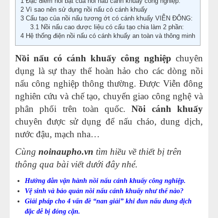
1
Đặc điểm nổi bật của nồi nấu cánh khuấy công nghiệp.
2
Vì sao nên sử dụng nồi nấu có cánh khuấy
10
-
Nồi nấu cánh khuấy công nghiệp đặt hàng
3
Cấu tạo của nồi nấu tương ớt có cánh khuấy VIỄN ĐÔNG:
3.1
Nồi nấu cao dược liệu có cấu tạo chia làm 2 phần:
4
Hệ thống điện nồi nấu có cánh khuấy an toàn và thông minh
Nồi nấu có cánh khuấy công nghiệ
p
chuyên
dụng là sự thay thế hoàn hảo cho các dòng nồi
nấu công nghiệp thông thường. Được Viễn đông
nghiên cứu và chế tạo, chuyển giao công nghệ và
phân phối trên toàn quốc.
Nồi cánh khuấy
chuyên được sử dụng để nấu cháo, dung dịch,
nước đậu, mạch nha…
Cùng
noinaupho.vn
tìm hiều về thiết bị trên
thông qua bài viết dưới đây nhé.
Hướng dẫn vận hành nồi nấu cánh khuấy công nghiệp.
Vệ sinh và bảo quản nồi nấu cánh khuấy như thế nào?
Giải pháp cho 4 vấn đề “nan giải” khi đun nấu dung dịch
đặc dễ bị đóng cặn.