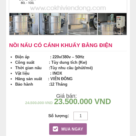
NỒI NẤU PHỞ TRUNG QUỐC
NỒI NẤU CÔNG NGHIỆP
THIẾT BỊ NHÀ BẾP
NỒI NẤU CÓ CÁNH KHUẤY BẰNG ĐIỆN
THIẾT BỊ KHÁC
Điện áp : 220v/380v – 50Hz
Công suất : Tùy dung tích (Kw)
Thời gian nấu :Tùy nhu cầu (phút/mẻ)
Vật liệu : INOX
Hãng sản xuất : VIỄN ĐÔNG
Bảo hành :12 Tháng
Giá bán:
23.500.000
VND
24.500.000
VND
MUA NGAY