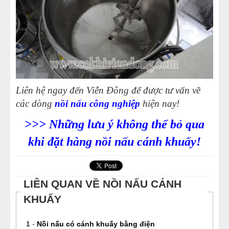
Liên hệ ngay đến Viễn Đông để được tư vấn về
các dòng
nồi nấu công nghiệp
hiện nay!
>>> Những lưu ý không thể bỏ qua
khi đặt hàng nồi nấu cánh khuấy!
LIÊN QUAN VỀ NỒI NẤU CÁNH
KHUẤY
1
-
Nồi nấu có cánh khuấy bằng điện