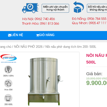
LIÊN HỆ
GIỎ HÀNG
rang chủ
/
NỒI NẤU PHỞ 2026
/ Nồi nấu phở dung tích lớn 200- 500L
NỒI NẤU 
500L
Giá bán:
10.900.000
VN
9.900.