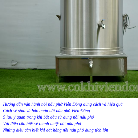
22
-
Giá nồi nấu phở đôi mẫu mới nhất
23
-
Khám phá bí quyết nấu phở gà ngon quên sầu của chị Tám
24
-
Nồi nấu phở 250 lít
25
-
Mua nồi phở giá rẻ- Tưởng HỜI mà KHÔNG HỀ HỜI!
26
-
Phở xào bò- bữa sáng thơm ngon cho cả gia đình.
27
-
Nồi điện nấu phở 80L
28
-
Nồi nấu phở dung tích lớn 200- 500L
29
-
Nồi nấu nước phở bằng điện
30
-
Nồi nấu phở chung bệ
31
-
Nồi nấu phở 3 ngăn
Hướng dẫn vận hành nồi nấu phở Viễn Đông đúng cách và hiệu quả
32
-
Nồi nấu phở 250 lít
Cách vệ sinh và bảo quản nồi nấu phở Viễn Đông
33
-
Nồi nấu phở bằng điện 200 lít
5 lưu ý quan trọng khi bắt đầu sử dụng nồi nấu phở
Vài điều cần biết về thanh nhiệt nồi nấu phở
34
-
Nồi nấu phở inox bằng điện
Những điều cần biết khi đặt hàng nồi nấu phở dung tích lớn
35
-
Nồi nấu phở bằng điện