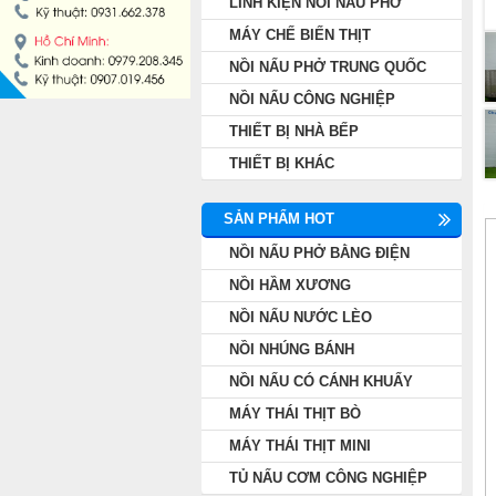
LINH KIỆN NỒI NẤU PHỞ
NỒI NẤU PHỞ TRUNG QUỐC
MÁY CHẾ BIẾN THỊT
NỒI NẤU PHỞ TRUNG QUỐC
NỒI NẤU CÔNG NGHIỆP
NỒI NẤU CÔNG NGHIỆP
THIẾT BỊ NHÀ BẾP
THIẾT BỊ NHÀ BẾP
THIẾT BỊ KHÁC
THIẾT BỊ KHÁC
SẢN PHẨM HOT
NỒI NẤU PHỞ BẰNG ĐIỆN
NỒI HẦM XƯƠNG
NỒI NẤU NƯỚC LÈO
NỒI NHÚNG BÁNH
NỒI NẤU CÓ CÁNH KHUẤY
MÁY THÁI THỊT BÒ
MÁY THÁI THỊT MINI
TỦ NẤU CƠM CÔNG NGHIỆP