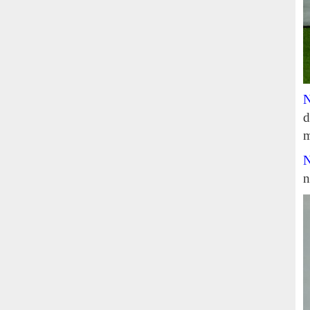
N
d
m
N
n