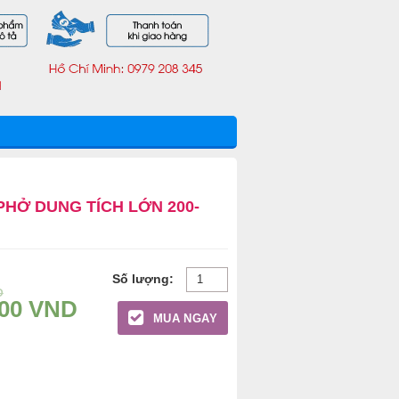
PHỞ DUNG TÍCH LỚN 200-
D
000
VND
MUA NGAY