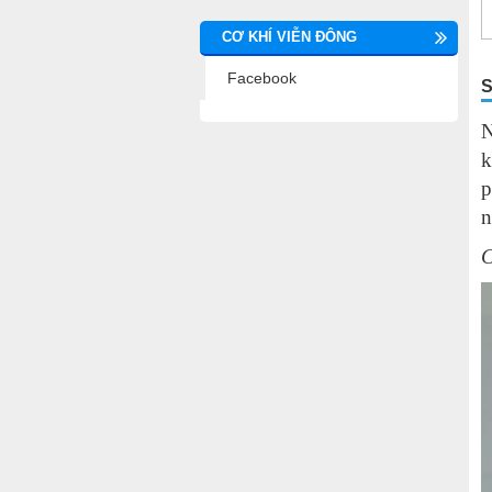
CƠ KHÍ VIỄN ĐÔNG
Facebook
S
N
k
p
n