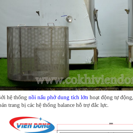
ởi hệ thống
nồi nấu phở dung tích lớn
hoạt động tự động,
oán trang bị các hệ thống balance hỗ trợ đắc lực.