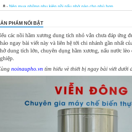
8
-
Nên mua những phụ kiện nồi nấu phở nào cho phù hợp
9
-
Linh kiện nồi nấu phở
ẢN PHẨM NỔI BẬT
10
-
Chiết áp nồi phở
ếu các nồi hầm xương dung tích nhỏ vẫn chưa đáp ứng đ
11
-
Thanh nhiệt thay thế trong nồi nấu phở điện
hảo ngay bài viết này và liên hệ tới chi nhánh gần nhất c
12
-
Vài điều cần biết về thanh nhiệt nồi nấu phở
hở dung tích lớn, chuyên dụng hầm xương, nấu nước lèo
13
-
Cách để bảo quản nồi nấu phở chuẩn nhất
ghiệp.
14
-
Hướng dẫn vận hành nồi nấu phở Viễn Đông
Cùng
noinaupho.vn
tìm hiểu vè thiết bị ngay bài viết dưới 
15
-
Nồi nấu phở tiết kiệm điện Viễn Đông nấu bao lâu thì sôi?
16
-
Nồi nấu phở bằng điện 20 lít
17
-
Dịch vụ bảo hành, bảo trì và sửa chữa nồi nấu phở Viễn Đông
18
-
Biết giá nồi nấu phở bằng điện bao nhiêu tiền để mua về dùng
19
-
Bán nồi nấu phở cũ – Địa chỉ uy tín, chất lượng nhất
20
-
Báo giá nồi nấu phở bằng điện 2 ngăn
21
-
Có nên mua nồi nấu phở cao cấp thanh lý không?