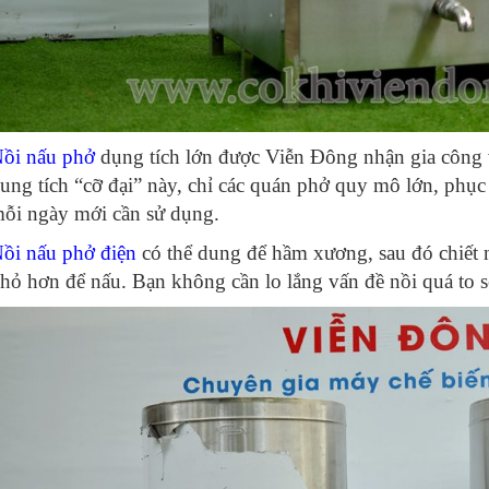
ồi nấu phở
dụng tích lớn được Viễn Đông nhận gia công 
ung tích “cỡ đại” này, chỉ các quán phở quy mô lớn, phụ
ỗi ngày mới cần sử dụng.
ồi nấu phở điện
có thể dung để hầm xương, sau đó chiết 
hỏ hơn để nấu. Bạn không cần lo lắng vấn đề nồi quá to 