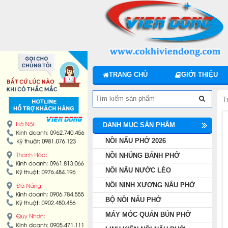
DANH MỤC SẢN PHẨM
NỒI NẤU PHỞ 2026
NỒI NHÚNG BÁNH PHỞ
TRANG CHỦ
GIỚI THIỆU
NỒI NẤU NƯỚC LÈO
T
NỒI NINH XƯƠNG NẤU PHỞ
DANH MỤC SẢN PHẨM
BỘ NỒI NẤU PHỞ
NỒI NẤU PHỞ 2026
NỒI NHÚNG BÁNH PHỞ
MÁY MÓC QUÁN BÚN PHỞ
NỒI NẤU NƯỚC LÈO
NỒI NINH XƯƠNG NẤU PHỞ
LINH KIỆN NỒI NẤU PHỞ
BỘ NỒI NẤU PHỞ
MÁY MÓC QUÁN BÚN PHỞ
MÁY CHẾ BIẾN THỊT