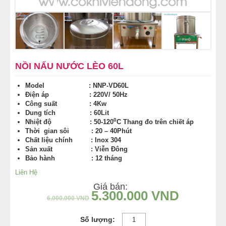
NỒI NẤU PHỞ TRUNG QUỐC
NỒI NẤU CÔNG NGHIỆP
THIẾT BỊ NHÀ BẾP
NỒI NẤU NƯỚC LÈO 60L
Model : NNP-VD60L
THIẾT BỊ KHÁC
Điện áp : 220V/ 50Hz
Công suất : 4Kw
Dung tích : 60Lit
0
Nhiệt độ : 50-120
C Thang đo trên chiết áp
Thời gian sôi : 20 – 40Phút
Chất liệu chính : Inox 304
Sản xuất : Viễn Đông
Bảo hành : 12 tháng
Liên Hệ
Giá bán:
5.300.000
VND
6.000.000
VND