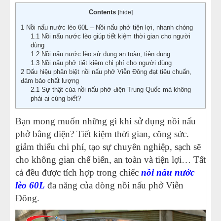
11
-
Nồi nấu nước lèo bằng than và những hệ lụy “đáng
Contents
[
hide
]
báo động”
1
Nồi nấu nước lèo 60L – Nồi nấu phở tiện lợi, nhanh chóng
1.1
Nồi nấu nước lèo giúp tiết kiệm thời gian cho người
12
-
Nồi hầm xương điện 2021
dùng
1.2
Nồi nấu nước lèo sử dụng an toàn, tiện dụng
1.3
Nồi nấu phở tiết kiệm chi phí cho người dùng
2
Dấu hiệu phân biệt nồi nấu phở Viễn Đông đạt tiêu chuẩn,
đảm bảo chất lượng
2.1
Sự thật của nồi nấu phở điện Trung Quốc mà không
phải ai cùng biết?
Bạn mong muốn những gì khi sử dụng nồi nấu
phở bằng điện? Tiết kiệm thời gian, công sức.
giảm thiểu chi phí, tạo sự chuyên nghiệp, sạch sẽ
cho không gian chế biến, an toàn và tiện lợi… Tất
cả đều được tích hợp trong chiếc
nồi nấu nước
lèo 60L
đa năng của dòng nồi nấu phở Viễn
Đông.