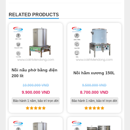
10
-
Nồi nước lèo 2 ngăn
RELATED PRODUCTS
11
-
Nồi nấu nước lèo bằng than và những hệ lụy “đáng
báo động”
12
-
Nồi hầm xương điện 2021
Nồi nấu phở bằng điện
Nồi hầm xương 150L
200 lít
10.900.000
VND
9.500.000
VND
9.900.000
VND
8.700.000
VND
Bảo hành 1 năm, bảo trì trọn đời
Bảo hành 1 năm, bảo trì trọn đời