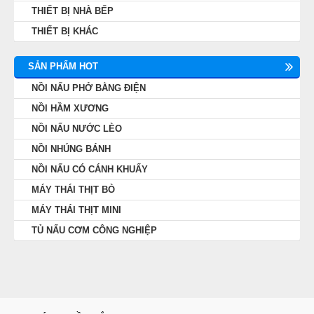
THIẾT BỊ NHÀ BẾP
THIẾT BỊ KHÁC
SẢN PHẨM HOT
NỒI NẤU PHỞ BẰNG ĐIỆN
NỒI HẦM XƯƠNG
NỒI NẤU NƯỚC LÈO
NỒI NHÚNG BÁNH
NỒI NẤU CÓ CÁNH KHUẤY
MÁY THÁI THỊT BÒ
MÁY THÁI THỊT MINI
TỦ NẤU CƠM CÔNG NGHIỆP