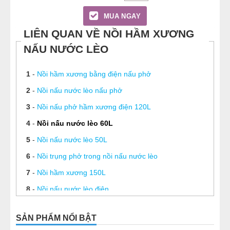
MUA NGAY
LIÊN QUAN VỀ NỒI HẦM XƯƠNG
NẤU NƯỚC LÈO
1
-
Nồi hầm xương bằng điện nấu phở
2
-
Nồi nấu nước lèo nấu phở
3
-
Nồi nấu phở hầm xương điện 120L
4
-
Nồi nấu nước lèo 60L
5
-
Nồi nấu nước lèo 50L
6
-
Nồi trụng phở trong nồi nấu nước lèo
7
-
Nồi hầm xương 150L
8
-
Nồi nấu nước lèo điện
9
-
Bếp điện nấu nước lèo
SẢN PHẨM NỔI BẬT
10
-
Nồi nước lèo 2 ngăn