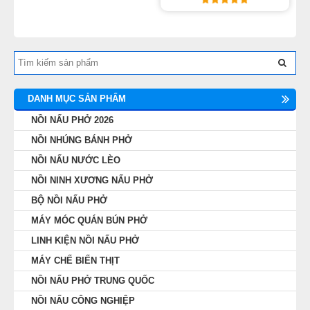
DANH MỤC SẢN PHẨM
NỒI NẤU PHỞ 2026
NỒI NHÚNG BÁNH PHỞ
NỒI NẤU NƯỚC LÈO
NỒI NINH XƯƠNG NẤU PHỞ
BỘ NỒI NẤU PHỞ
MÁY MÓC QUÁN BÚN PHỞ
LINH KIỆN NỒI NẤU PHỞ
MÁY CHẾ BIẾN THỊT
NỒI NẤU PHỞ TRUNG QUỐC
NỒI NẤU CÔNG NGHIỆP