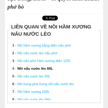
phở bò
LIÊN QUAN VỀ NỒI HẦM XƯƠNG
NẤU NƯỚC LÈO
1
-
Nồi hầm xương bằng điện nấu phở
2
-
Nồi nấu nước lèo nấu phở
3
-
Nồi nấu phở hầm xương điện 120L
4
-
Nồi nấu nước lèo 60L
5
-
Nồi nấu nước lèo 50L
6
-
Nồi trụng phở trong nồi nấu nước lèo
7
-
Nồi hầm xương 150L
8
-
Nồi nấu nước lèo điện
9
-
Bếp điện nấu nước lèo