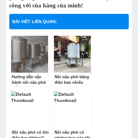
công với của hàng của mình!
BÀI VIẾT LIÊN QUAN:
Hướng dẫn vận
Nồi nấu phở bằng
hành nồi nấu phở
điện bao nhiêu
Viễn Đông
tiền?
Nồi nấu phở có tốn
Nồi nấu phở có
điện hay không?
những loại nào tốt