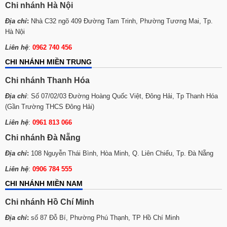
Chi nhánh Hà Nội
31
-
Nồi nấu phở 3 ngăn
Địa chỉ
:
Nhà C32 ngõ 409 Đường Tam Trinh, Phường Tương Mai, Tp.
Hà Nội
32
-
Nồi nấu phở 250 lít
Liên hệ
:
0962 740 456
33
-
Nồi nấu phở bằng điện 200 lít
CHI NHÁNH MIỀN TRUNG
34
-
Nồi nấu phở inox bằng điện
Chi nhánh Thanh Hóa
35
-
Nồi nấu phở bằng điện
Địa chỉ
: Số 07/02/03 Đường Hoàng Quốc Việt, Đông Hải, Tp Thanh Hóa
(Gần Trường THCS Đông Hải)
Liên hệ
:
0961 813 066
Chi nhánh Đà Nẵng
Địa chỉ
:
108 Nguyễn Thái Bình, Hòa Minh, Q. Liên Chiểu, Tp. Đà Nẵng
Liên hệ
:
0906 784 555
CHI NHÁNH MIỀN NAM
Chi nhánh Hồ Chí Minh
Địa chỉ
:
số 87 Đỗ Bí, Phường Phú Thạnh, TP Hồ Chí Minh