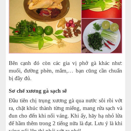
Bên cạnh đó còn các gia vị phở gà khác như:
muối, đường phèn, mắm,… bạn cũng cần chuẩn
bị đầy đủ.
Sơ chế xương gà sạch sẽ
Đầu tiên chị trụng xương gà qua nước sôi rồi vớt
ra, chặt khúc thành từng miếng, mang rửa sạch và
đun cho đến khi nổi váng. Khi ấy, hãy hạ nhỏ lửa
để hầm thêm trong 2 tiếng nữa là đạt. Lưu ý là khi
váng nổi lên thì phải vớt ra nhé!