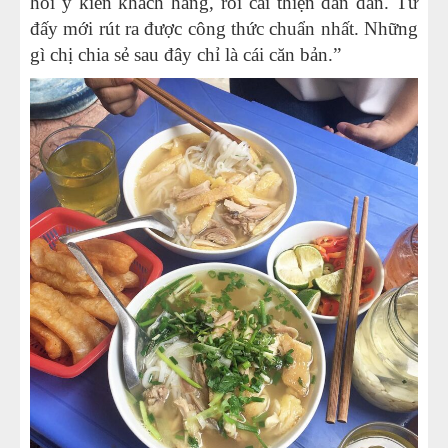
hỏi ý kiến khách hàng, rồi cải thiện dần dần. Từ
26
-
Phở xào bò- bữa sáng thơm ngon cho cả gia đình.
đấy mới rút ra được công thức chuẩn nhất. Những
gì chị chia sẻ sau đây chỉ là cái căn bản.”
27
-
Nồi điện nấu phở 80L
28
-
Nồi nấu phở dung tích lớn 200- 500L
29
-
Nồi nấu nước phở bằng điện
30
-
Nồi nấu phở chung bệ
31
-
Nồi nấu phở 3 ngăn
32
-
Nồi nấu phở 250 lít
33
-
Nồi nấu phở bằng điện 200 lít
34
-
Nồi nấu phở inox bằng điện
35
-
Nồi nấu phở bằng điện