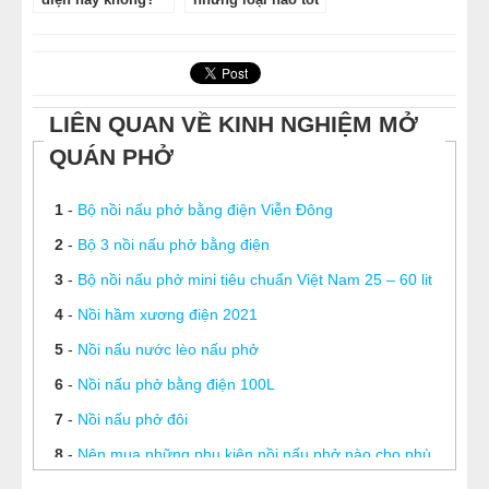
trên thị trường
hiện nay?
LIÊN QUAN VỀ KINH NGHIỆM MỞ
QUÁN PHỞ
1
-
Bộ nồi nấu phở bằng điện Viễn Đông
2
-
Bộ 3 nồi nấu phở bằng điện
3
-
Bộ nồi nấu phở mini tiêu chuẩn Việt Nam 25 – 60 lit
4
-
Nồi hầm xương điện 2021
5
-
Nồi nấu nước lèo nấu phở
6
-
Nồi nấu phở bằng điện 100L
7
-
Nồi nấu phở đôi
8
-
Nên mua những phụ kiện nồi nấu phở nào cho phù
hợp