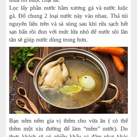
Lọc lấy phần nước hầm xương gà và nước luộc
gà. Đổ chung 2 loại nước này vào nhau. Thả túi
nguyên liệu trên và sá sùng sau khi rửa sạch hết
sạn bẩn rồi đun với mức lửa nhỏ để nước sôi lăn
tăn sẽ giúp nước dùng trong hơn.
Bạn nêm nếm gia vị thêm cho vừa ăn ( có thể
thêm một xíu đường để làm “mềm” nước). Do
thực khách sẽ có nhiều khẩu vị đậm nhạt khác