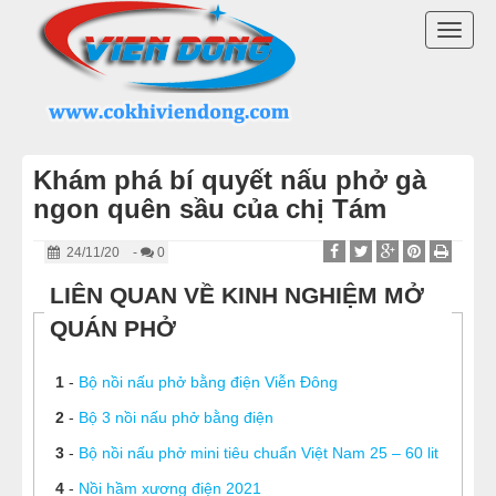
DANH MỤC SẢN PHẨM
TOGG
NỒI NẤU PHỞ 2026
NAVI
NỒI NHÚNG BÁNH PHỞ
Khám phá bí quyết nấu phở gà
NỒI NẤU NƯỚC LÈO
ngon quên sầu của chị Tám
NỒI NINH XƯƠNG NẤU PHỞ
24/11/20
-
0
LIÊN QUAN VỀ KINH NGHIỆM MỞ
BỘ NỒI NẤU PHỞ
QUÁN PHỞ
MÁY MÓC QUÁN BÚN PHỞ
1
-
Bộ nồi nấu phở bằng điện Viễn Đông
LINH KIỆN NỒI NẤU PHỞ
2
-
Bộ 3 nồi nấu phở bằng điện
3
-
Bộ nồi nấu phở mini tiêu chuẩn Việt Nam 25 – 60 lit
MÁY CHẾ BIẾN THỊT
4
-
Nồi hầm xương điện 2021