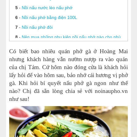
5
-
Nồi nấu nước lèo nấu phở
NỒI NẤU PHỞ TRUNG QUỐC
6
-
Nồi nấu phở bằng điện 100L
NỒI NẤU CÔNG NGHIỆP
7
-
Nồi nấu phở đôi
8
-
Nên mua những phụ kiện nồi nấu phở nào cho phù
THIẾT BỊ NHÀ BẾP
hợp
Có biết bao nhiêu quán phở gà ở Hoàng Mai
THIẾT BỊ KHÁC
9
-
Linh kiện nồi nấu phở
nhưng khách hàng vẫn nườm nượp ra vào quán
10
-
Chiết áp nồi phở
của chị Tám. Cứ hôm nào đóng cửa là khách hỏi
lấy hỏi để vào hôm sau, bảo nhớ cái hương vị phở
11
-
Thanh nhiệt thay thế trong nồi nấu phở điện
gà. Khi hỏi bí quyết nấu phở gà ngon như thế
12
-
Vài điều cần biết về thanh nhiệt nồi nấu phở
nào? Chị đã sẵn lòng chia sẻ với
noinaupho.vn
13
-
Cách để bảo quản nồi nấu phở chuẩn nhất
như sau!
14
-
Hướng dẫn vận hành nồi nấu phở Viễn Đông
15
-
Nồi nấu phở tiết kiệm điện Viễn Đông nấu bao lâu
thì sôi?
16
-
Nồi nấu phở bằng điện 20 lít