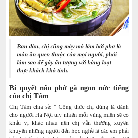
17
-
Dịch vụ bảo hành, bảo trì và sửa chữa nồi nấu phở
Viễn Đông
18
-
Biết giá nồi nấu phở bằng điện bao nhiêu tiền để
mua về dùng
Ban đầu, chị cũng mày mò lắm bởi phở là
19
-
Bán nồi nấu phở cũ – Địa chỉ uy tín, chất lượng
món ăn quen thuộc của mọi người, phải
nhất
làm sao để gây ấn tượng với hàng loạt
20
-
Báo giá nồi nấu phở bằng điện 2 ngăn
thực khách khó tính.
21
-
Có nên mua nồi nấu phở cao cấp thanh lý không?
Bí quyết nấu phở gà ngon nức tiếng
22
-
Giá nồi nấu phở đôi mẫu mới nhất
của chị Tám
23
-
Khám phá bí quyết nấu phở gà ngon quên sầu
Chị Tám chia sẻ: ” Công thức chị dùng là dành
của chị Tám
cho người Hà Nội tuy nhiên mỗi vùng miền sẽ có
24
-
Nồi nấu phở 250 lít
khẩu vị khác nhau nên chị vẫn thường xuyên
25
-
Mua nồi phở giá rẻ- Tưởng HỜI mà KHÔNG HỀ
khuyên những người đến học nghề là các em phải
HỜI!