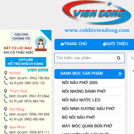
DANH MỤC SẢN PHẨM
NỒI NẤU PHỞ 2026
NỒI NHÚNG BÁNH PHỞ
TRANG CHỦ
GIỚI THIỆU
NỒI NẤU NƯỚC LÈO
T
NỒI NINH XƯƠNG NẤU PHỞ
DANH MỤC SẢN PHẨM
BỘ NỒI NẤU PHỞ
NỒI NẤU PHỞ 2026
NỒI NHÚNG BÁNH PHỞ
MÁY MÓC QUÁN BÚN PHỞ
NỒI NẤU NƯỚC LÈO
NỒI NINH XƯƠNG NẤU PHỞ
LINH KIỆN NỒI NẤU PHỞ
BỘ NỒI NẤU PHỞ
MÁY MÓC QUÁN BÚN PHỞ
MÁY CHẾ BIẾN THỊT