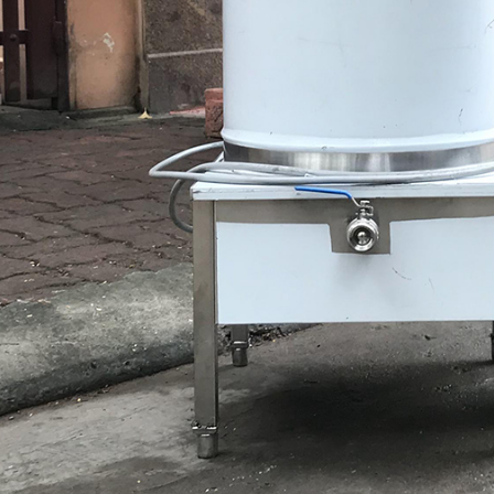
26
-
Phở xào bò- bữa sáng thơm ngon cho cả gia đình.
27
-
Nồi điện nấu phở 80L
28
-
Nồi nấu phở dung tích lớn 200- 500L
29
-
Nồi nấu nước phở bằng điện
30
-
Nồi nấu phở chung bệ
31
-
Nồi nấu phở 3 ngăn
32
-
Nồi nấu phở 250 lít
33
-
Nồi nấu phở bằng điện 200 lít
34
-
Nồi nấu phở inox bằng điện
35
-
Nồi nấu phở bằng điện