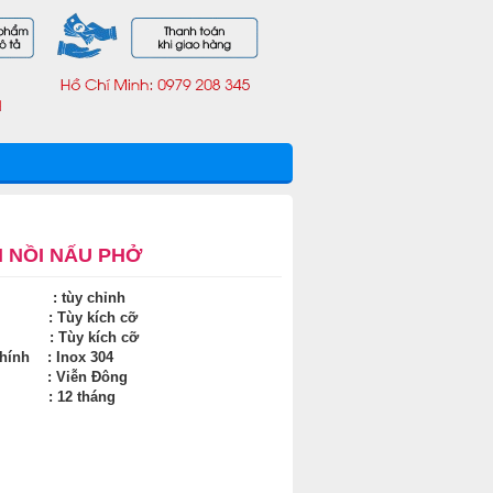
N NỒI NẤU PHỞ
 : tùy chỉnh
t : Tùy kích cỡ
h : Tùy kích cỡ
chính : Inox 304
t : Viễn Đông
h : 12 tháng