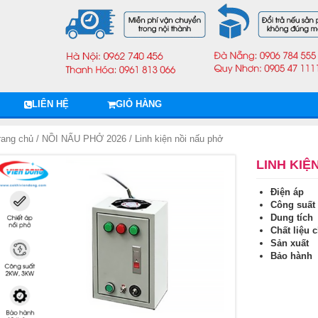
LIÊN HỆ
GIỎ HÀNG
rang chủ
/
NỒI NẤU PHỞ 2026
/ Linh kiện nồi nấu phở
LINH KIỆ
Điện áp
Công suấ
Dung tíc
Chất liệu 
Sản xuấ
Bảo hàn