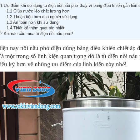
12
-
Vài điều cần biết về thanh nhiệt nồi nấu phở
1
Ưu điểm khi sử dụng tủ điện nồi nấu phở thay vì bảng điều khiển gắn liền 
1.1
Giúp nước lèo chất lượng hơn
13
-
Cách để bảo quản nồi nấu phở chuẩn nhất
1.2
Thuận tiện hơn cho người sử dụng
1.3
An toàn hơn khi sử dụng
14
-
Hướng dẫn vận hành nồi nấu phở Viễn Đông
1.4
Thiết kế thêm quạt tản nhiệt
15
-
Nồi nấu phở tiết kiệm điện Viễn Đông nấu bao lâu thì sôi?
2
Khi nào cần mua tủ điện nồi nấu phở?
16
-
Nồi nấu phở bằng điện 20 lít
iện nay nồi nấu phở điện dùng bảng điều khiển chiết áp 
17
-
Dịch vụ bảo hành, bảo trì và sửa chữa nồi nấu phở Viễn Đông
à một trong số linh kiện quan trọng đó là tủ điện nồi nấ
18
-
Biết giá nồi nấu phở bằng điện bao nhiêu tiền để mua về dùng
iểu kỹ hơn về những ưu điểm của linh kiện này nhé!
19
-
Bán nồi nấu phở cũ – Địa chỉ uy tín, chất lượng nhất
20
-
Báo giá nồi nấu phở bằng điện 2 ngăn
21
-
Có nên mua nồi nấu phở cao cấp thanh lý không?
22
-
Giá nồi nấu phở đôi mẫu mới nhất
23
-
Khám phá bí quyết nấu phở gà ngon quên sầu của chị Tám
24
-
Nồi nấu phở 250 lít
25
-
Mua nồi phở giá rẻ- Tưởng HỜI mà KHÔNG HỀ HỜI!