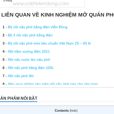
LIÊN QUAN VỀ KINH NGHIỆM MỞ QUÁN P
1
-
Bộ nồi nấu phở bằng điện Viễn Đông
2
-
Bộ 3 nồi nấu phở bằng điện
3
-
Bộ nồi nấu phở mini tiêu chuẩn Việt Nam 25 – 60 lit
4
-
Nồi hầm xương điện 2021
5
-
Nồi nấu nước lèo nấu phở
6
-
Nồi nấu phở bằng điện 100L
7
-
Nồi nấu phở đôi
8
-
Nên mua những phụ kiện nồi nấu phở nào cho phù hợp
9
-
Linh kiện nồi nấu phở
ẢN PHẨM NỔI BẬT
10
-
Chiết áp nồi phở
11
-
Thanh nhiệt thay thế trong nồi nấu phở điện
Contents
[
hide
]