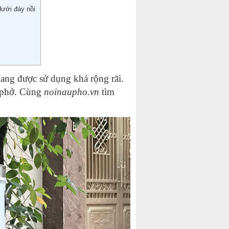
dưới đáy nồi
đang được sử dụng khá rộng rãi.
u phở. Cùng
noinaupho.vn
tìm