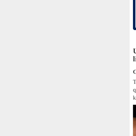
G
T
q
k