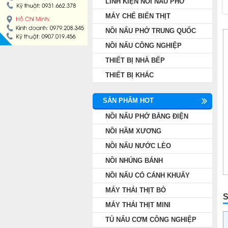
LINH KIỆN NỒI NẤU PHỞ
NỒI NẤU PHỞ TRUNG QUỐC
MÁY CHẾ BIẾN THỊT
NỒI NẤU PHỞ TRUNG QUỐC
NỒI NẤU CÔNG NGHIỆP
NỒI NẤU CÔNG NGHIỆP
THIẾT BỊ NHÀ BẾP
THIẾT BỊ NHÀ BẾP
THIẾT BỊ KHÁC
THIẾT BỊ KHÁC
SẢN PHẨM HOT
NỒI NẤU PHỞ BẰNG ĐIỆN
NỒI HẦM XƯƠNG
NỒI NẤU NƯỚC LÈO
NỒI NHÚNG BÁNH
NỒI NẤU CÓ CÁNH KHUẤY
MÁY THÁI THỊT BÒ
S
MÁY THÁI THỊT MINI
TỦ NẤU CƠM CÔNG NGHIỆP