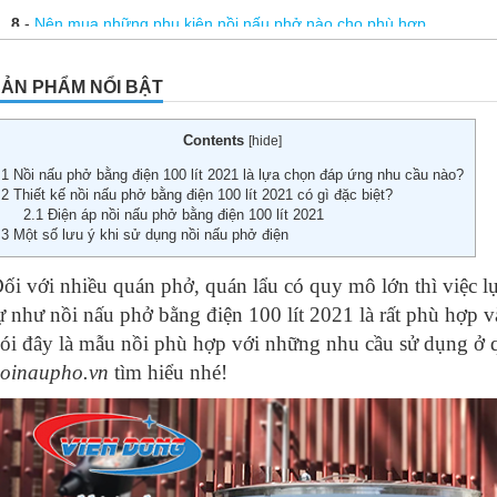
8
-
Nên mua những phụ kiện nồi nấu phở nào cho phù hợp
9
-
Linh kiện nồi nấu phở
ẢN PHẨM NỔI BẬT
10
-
Chiết áp nồi phở
11
-
Thanh nhiệt thay thế trong nồi nấu phở điện
Contents
[
hide
]
12
-
Vài điều cần biết về thanh nhiệt nồi nấu phở
1
Nồi nấu phở bằng điện 100 lít 2021 là lựa chọn đáp ứng nhu cầu nào?
2
Thiết kế nồi nấu phở bằng điện 100 lít 2021 có gì đặc biệt?
13
-
Cách để bảo quản nồi nấu phở chuẩn nhất
2.1
Điện áp nồi nấu phở bằng điện 100 lít 2021
3
Một số lưu ý khi sử dụng nồi nấu phở điện
14
-
Hướng dẫn vận hành nồi nấu phở Viễn Đông
15
-
Nồi nấu phở tiết kiệm điện Viễn Đông nấu bao lâu thì sôi?
ối với nhiều quán phở, quán lẩu có quy mô lớn thì việc 
16
-
Nồi nấu phở bằng điện 20 lít
ự như nồi nấu phở bằng điện 100 lít 2021 là rất phù hợp và 
ói đây là mẫu nồi phù hợp với những nhu cầu sử dụng ở
17
-
Dịch vụ bảo hành, bảo trì và sửa chữa nồi nấu phở Viễn Đông
oinaupho.vn
tìm hiểu nhé!
18
-
Biết giá nồi nấu phở bằng điện bao nhiêu tiền để mua về dùng
19
-
Bán nồi nấu phở cũ – Địa chỉ uy tín, chất lượng nhất
20
-
Báo giá nồi nấu phở bằng điện 2 ngăn
21
-
Có nên mua nồi nấu phở cao cấp thanh lý không?