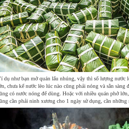
í dụ như bạn mở quán lẩu nhúng, vậy thì số lượng nước l
ớn, chưa kể nước lèo lúc nào cũng phải nóng và sẵn sàng đ
ũng có nước nóng để dùng. Hoặc với nhiều quán phở lớn, b
ũng cần phải ninh xương cho 1 ngày sử dụng, cần những n