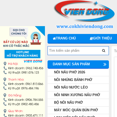
DANH MỤC SẢN PHẨM
NỒI NẤU PHỞ 2026
NỒI NHÚNG BÁNH PHỞ
TRANG CHỦ
GIỚI THIỆU
NỒI NẤU NƯỚC LÈO
T
NỒI NINH XƯƠNG NẤU PHỞ
DANH MỤC SẢN PHẨM
BỘ NỒI NẤU PHỞ
NỒI NẤU PHỞ 2026
NỒI NHÚNG BÁNH PHỞ
MÁY MÓC QUÁN BÚN PHỞ
NỒI NẤU NƯỚC LÈO
NỒI NINH XƯƠNG NẤU PHỞ
LINH KIỆN NỒI NẤU PHỞ
BỘ NỒI NẤU PHỞ
MÁY MÓC QUÁN BÚN PHỞ
MÁY CHẾ BIẾN THỊT