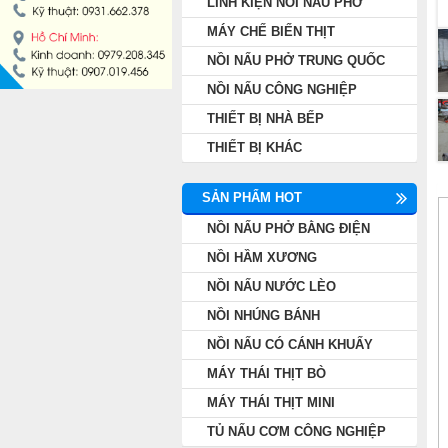
LINH KIỆN NỒI NẤU PHỞ
NỒI NẤU PHỞ TRUNG QUỐC
MÁY CHẾ BIẾN THỊT
NỒI NẤU PHỞ TRUNG QUỐC
NỒI NẤU CÔNG NGHIỆP
NỒI NẤU CÔNG NGHIỆP
THIẾT BỊ NHÀ BẾP
THIẾT BỊ NHÀ BẾP
THIẾT BỊ KHÁC
THIẾT BỊ KHÁC
SẢN PHẨM HOT
NỒI NẤU PHỞ BẰNG ĐIỆN
NỒI HẦM XƯƠNG
NỒI NẤU NƯỚC LÈO
NỒI NHÚNG BÁNH
NỒI NẤU CÓ CÁNH KHUẤY
MÁY THÁI THỊT BÒ
MÁY THÁI THỊT MINI
TỦ NẤU CƠM CÔNG NGHIỆP