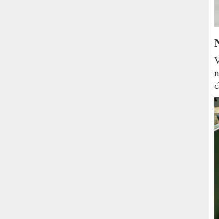
V
n
c