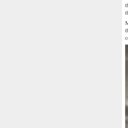
t
t
M
t
c