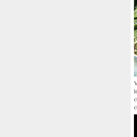
V
l
c
c