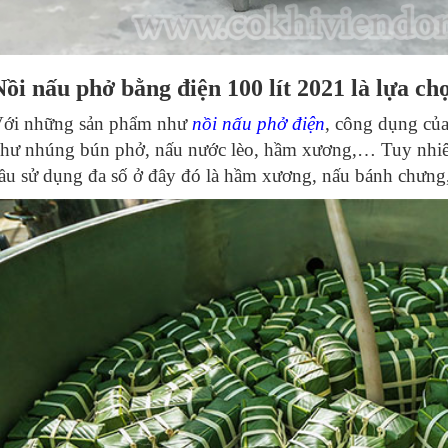
Nồi nấu phở bằng điện 100 lít 2021 là lựa c
ới những sản phẩm như
nồi nấu phở điện
, công dụng củ
hư nhúng bún phở, nấu nước lèo, hầm xương,… Tuy nhiên
ầu sử dụng đa số ở đây đó là hầm xương, nấu bánh chưng,