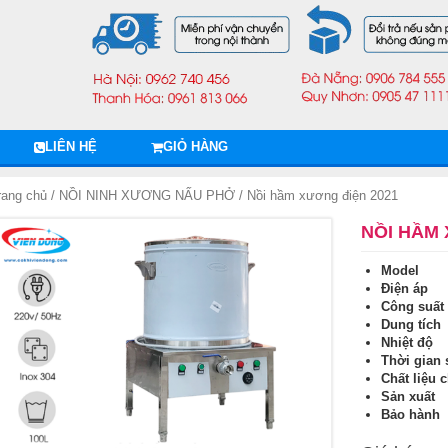
LIÊN HỆ
GIỎ HÀNG
rang chủ
/
NỒI NINH XƯƠNG NẤU PHỞ
/ Nồi hầm xương điện 2021
NỒI HẦM 
Model 
Điện áp
Công su
Dung tí
Nhiệt đ
Thời gian
Chất liệu 
Sản xuấ
Bảo hàn