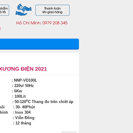
XƯƠNG ĐIỆN 2021
: NNP-VD100L
 : 220v/ 50Hz
ất : 6Kw
ch : 100Lit
0
ộ : 50-120
C Thang đo trên chiết áp
 sôi : 30- 40Phút
chính : Inox 304
t : Viễn Đông
h : 12 tháng