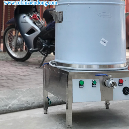
22
-
Giá nồi nấu phở đôi mẫu mới nhất
23
-
Khám phá bí quyết nấu phở gà ngon quên sầu của chị Tám
24
-
Nồi nấu phở 250 lít
25
-
Mua nồi phở giá rẻ- Tưởng HỜI mà KHÔNG HỀ HỜI!
26
-
Phở xào bò- bữa sáng thơm ngon cho cả gia đình.
27
-
Nồi điện nấu phở 80L
28
-
Nồi nấu phở dung tích lớn 200- 500L
29
-
Nồi nấu nước phở bằng điện
30
-
Nồi nấu phở chung bệ
31
-
Nồi nấu phở 3 ngăn
32
-
Nồi nấu phở 250 lít
33
-
Nồi nấu phở bằng điện 200 lít
34
-
Nồi nấu phở inox bằng điện
35
-
Nồi nấu phở bằng điện