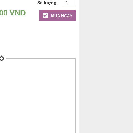
000
VND
MUA NGAY
HỞ