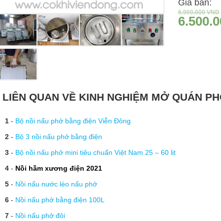
Giá bán:
6.900.000
VND
6.500.
LIÊN QUAN VỀ KINH NGHIỆM MỞ QUÁN P
1
-
Bộ nồi nấu phở bằng điện Viễn Đông
2
-
Bộ 3 nồi nấu phở bằng điện
3
-
Bộ nồi nấu phở mini tiêu chuẩn Việt Nam 25 – 60 lit
4
-
Nồi hầm xương điện 2021
5
-
Nồi nấu nước lèo nấu phở
6
-
Nồi nấu phở bằng điện 100L
7
-
Nồi nấu phở đôi