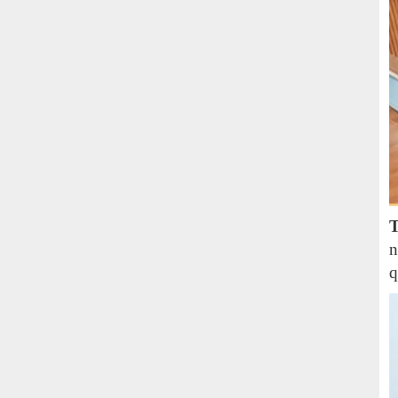
T
n
q