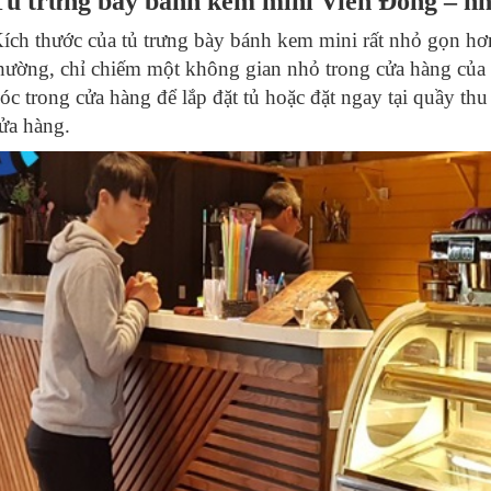
Tủ trưng bày bánh kem mini Viễn Đông – nhỏ
ích thước của tủ trưng bày bánh kem mini rất nhỏ gọn hơn 
hường, chỉ chiếm một không gian nhỏ trong cửa hàng của 
óc trong cửa hàng để lắp đặt tủ hoặc đặt ngay tại quầy th
ửa hàng.