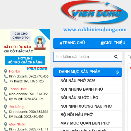
DANH MỤC SẢN PHẨM
NỒI NẤU PHỞ 2026
NỒI NHÚNG BÁNH PHỞ
TRANG CHỦ
GIỚI THIỆU
NỒI NẤU NƯỚC LÈO
T
NỒI NINH XƯƠNG NẤU PHỞ
DANH MỤC SẢN PHẨM
BỘ NỒI NẤU PHỞ
NỒI NẤU PHỞ 2026
NỒI NHÚNG BÁNH PHỞ
MÁY MÓC QUÁN BÚN PHỞ
NỒI NẤU NƯỚC LÈO
NỒI NINH XƯƠNG NẤU PHỞ
LINH KIỆN NỒI NẤU PHỞ
BỘ NỒI NẤU PHỞ
MÁY MÓC QUÁN BÚN PHỞ
MÁY CHẾ BIẾN THỊT