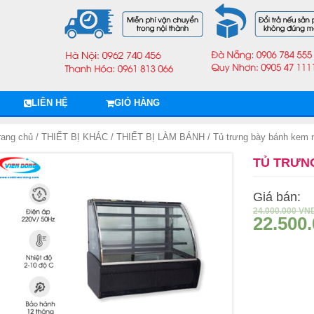
LIÊN HỆ
GIỎ HÀNG
rang chủ
/
THIẾT BỊ KHÁC
/
THIẾT BỊ LÀM BÁNH
/ Tủ trưng bày bánh kem 
TỦ TRƯNG
Giá bán:
24.000.000
VN
22.500