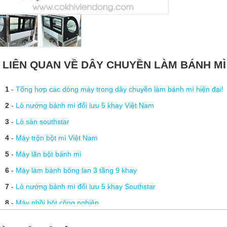
LIÊN QUAN VỀ DÂY CHUYỀN LÀM BÁNH M
1
-
Tổng hợp các dòng máy trong dây chuyền làm bánh mì hiện đại!
2
-
Lò nướng bánh mì đối lưu 5 khay Việt Nam
3
-
Lò sàn southstar
4
-
Máy trộn bột mì Việt Nam
5
-
Máy lăn bột bánh mì
6
-
Máy làm bánh bông lan 3 tầng 9 khay
7
-
Lò nướng bánh mì đối lưu 5 khay Southstar
8
-
Máy nhồi bột công nghiệp
9
-
Tủ trưng bày bánh kem mini