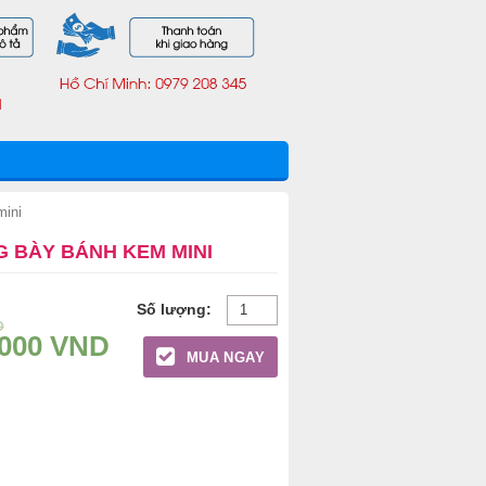
mini
 BÀY BÁNH KEM MINI
D
.000
VND
MUA NGAY