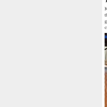
K
t
g
c