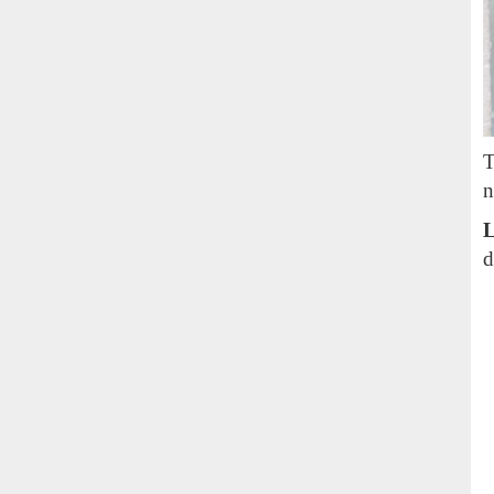
T
n
L
d