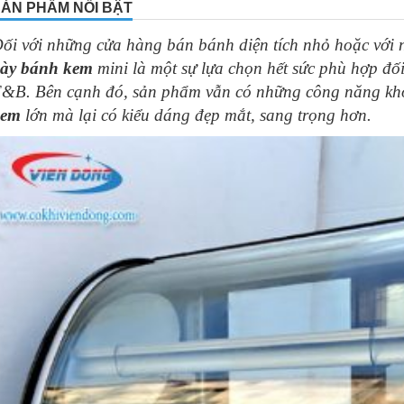
ẢN PHẨM NỔI BẬT
10
-
Máy hàn túi ni lông F700
ối với những cửa hàng bán bánh diện tích nhỏ hoặc với n
ày bánh kem
mini là một sự lựa chọn hết sức phù hợp đố
&B. Bên cạnh đó, sản phẩm vẫn có những công năng kh
kem
lớn mà lại có kiểu dáng đẹp mắt, sang trọng hơn.