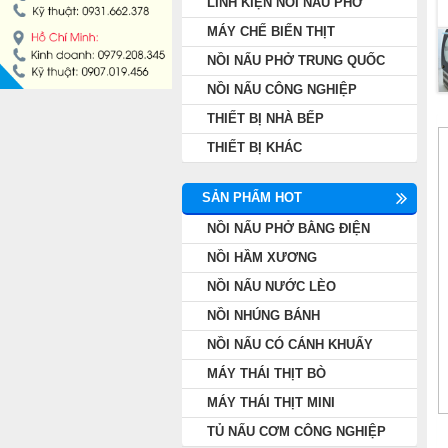
LINH KIỆN NỒI NẤU PHỞ
NỒI NẤU PHỞ TRUNG QUỐC
MÁY CHẾ BIẾN THỊT
NỒI NẤU PHỞ TRUNG QUỐC
NỒI NẤU CÔNG NGHIỆP
NỒI NẤU CÔNG NGHIỆP
THIẾT BỊ NHÀ BẾP
THIẾT BỊ NHÀ BẾP
THIẾT BỊ KHÁC
THIẾT BỊ KHÁC
SẢN PHẨM HOT
NỒI NẤU PHỞ BẰNG ĐIỆN
NỒI HẦM XƯƠNG
NỒI NẤU NƯỚC LÈO
NỒI NHÚNG BÁNH
NỒI NẤU CÓ CÁNH KHUẤY
MÁY THÁI THỊT BÒ
MÁY THÁI THỊT MINI
TỦ NẤU CƠM CÔNG NGHIỆP