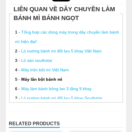
LIÊN QUAN VỀ DÂY CHUYỀN LÀM
BÁNH MÌ BÁNH NGỌT
1
-
Tổng hợp các dòng máy trong dây chuyền làm bánh
mì hiện đại!
2
-
Lò nướng bánh mì đối lưu 5 khay Việt Nam
3
-
Lò sàn southstar
4
-
Máy trộn bột mì Việt Nam
5
-
Máy lăn bột bánh mì
6
-
Máy làm bánh bông lan 3 tầng 9 khay
7
-
Lò nướng bánh mì đối lưu 5 khay Southstar
8
-
Máy nhồi bột công nghiệp
9
-
Tủ trưng bày bánh kem mini
RELATED PRODUCTS
10
-
Máy hàn túi ni lông F700