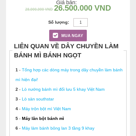
Giá bán:
26.500.000
VND
28.000.000
VND
MUA NGAY
LIÊN QUAN VỀ DÂY CHUYỀN LÀM
BÁNH MÌ BÁNH NGỌT
1
-
Tổng hợp các dòng máy trong dây chuyền làm bánh
mì hiện đại!
2
-
Lò nướng bánh mì đối lưu 5 khay Việt Nam
3
-
Lò sàn southstar
4
-
Máy trộn bột mì Việt Nam
5
-
Máy lăn bột bánh mì
6
-
Máy làm bánh bông lan 3 tầng 9 khay