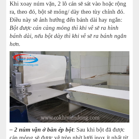
Khi xoay núm vặn, 2 lô cán sẽ sát vào hoặc rộng
ra, theo đó, bột sẽ mỏng/ dày theo tùy chỉnh đó.
Điều này sẽ ảnh hưởng đến bánh dài hay ngắn:
Bột được cán càng mỏng thì khi vê sẽ ra hình
bánh dài, nếu bột dày thì khi vê sẽ ra bánh ngắn
hơn.
– 2 núm vặn ở bàn ép bột
: Sau khi bột đã được
cán mỏng sẽ được vê tròn nhờ lưới inox ít nhất từ