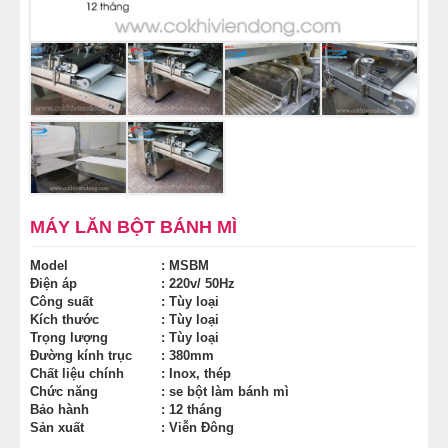
NỒI NẤU PHỞ TRUNG QUỐC
NỒI NẤU CÔNG NGHIỆP
THIẾT BỊ NHÀ BẾP
THIẾT BỊ KHÁC
MÁY LĂN BỘT BÁNH MÌ
Model
: MSBM
Điện áp
: 220v/ 50Hz
Công suất
: Tùy loại
Kích thước
: Tùy loại
Trọng lượng
: Tùy loại
Đường kính trục
: 380mm
Chất liệu chính
: Inox, thép
Chức năng
: se bột làm bánh mì
Bảo hành
: 12 tháng
Sản xuất
: Viễn Đông