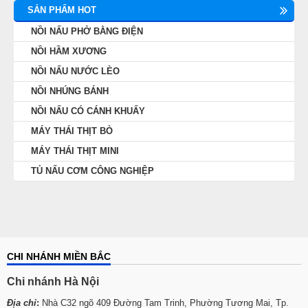
SẢN PHẨM HOT
NỒI NẤU PHỞ BẰNG ĐIỆN
NỒI HẦM XƯƠNG
NỒI NẤU NƯỚC LÈO
NỒI NHÚNG BÁNH
NỒI NẤU CÓ CÁNH KHUẤY
MÁY THÁI THỊT BÒ
MÁY THÁI THỊT MINI
TỦ NẤU CƠM CÔNG NGHIỆP
CHI NHÁNH MIỀN BẮC
Chi nhánh Hà Nội
Địa chỉ
:
Nhà C32 ngõ 409 Đường Tam Trinh, Phường Tương Mai, Tp.