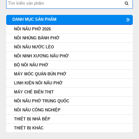
DANH MỤC SẢN PHẨM
NỒI NẤU PHỞ 2026
NỒI NHÚNG BÁNH PHỞ
NỒI NẤU NƯỚC LÈO
NỒI NINH XƯƠNG NẤU PHỞ
BỘ NỒI NẤU PHỞ
MÁY MÓC QUÁN BÚN PHỞ
LINH KIỆN NỒI NẤU PHỞ
MÁY CHẾ BIẾN THỊT
NỒI NẤU PHỞ TRUNG QUỐC
NỒI NẤU CÔNG NGHIỆP
THIẾT BỊ NHÀ BẾP
THIẾT BỊ KHÁC