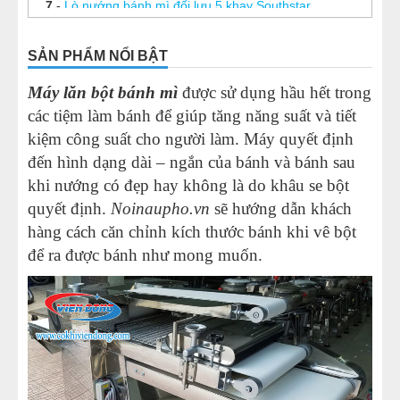
7
-
Lò nướng bánh mì đối lưu 5 khay Southstar
8
-
Máy nhồi bột công nghiệp
SẢN PHẨM NỔI BẬT
9
-
Tủ trưng bày bánh kem mini
Máy lăn bột bánh mì
được sử dụng hầu hết trong
10
-
Máy hàn túi ni lông F700
các tiệm làm bánh để giúp tăng năng suất và tiết
kiệm công suất cho người làm. Máy quyết định
đến hình dạng dài – ngắn của bánh và bánh sau
khi nướng có đẹp hay không là do khâu se bột
quyết định.
Noinaupho.vn
sẽ hướng dẫn khách
hàng cách căn chỉnh kích thước bánh khi vê bột
để ra được bánh như mong muốn.