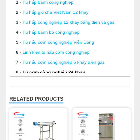
1
-
Tủ hấp bánh công nghiệp
2
-
Tủ hấp giò chả Việt Nam 12 khay
3
-
Tủ hấp công nghiệp 12 khay bằng điện và gas
4
-
Tủ hấp bánh bò công nghiệp
5
-
Tủ nấu cơm công nghiệp Viễn Đông
6
-
Linh kiện tủ nấu cơm công nghiệp
7
-
Tủ nấu cơm công nghiệp 6 khay điện gas
8
-
Tủ cơm công nghiệp 24 khay
9
-
Tuổi thọ thanh nhiệt nồi nấu bánh canh phụ thuộc
yếu tố nào?
RELATED PRODUCTS
10
-
Nồi hấp cơm tấm bằng điện giá bao nhiêu? Mẹo
vặt nấu cơm tấm