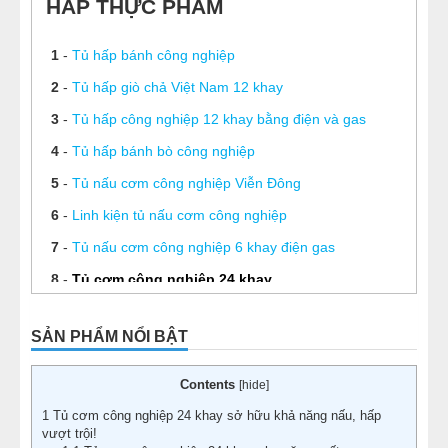
HẤP THỰC PHẨM
1
-
Tủ hấp bánh công nghiệp
2
-
Tủ hấp giò chả Việt Nam 12 khay
3
-
Tủ hấp công nghiệp 12 khay bằng điện và gas
4
-
Tủ hấp bánh bò công nghiệp
5
-
Tủ nấu cơm công nghiệp Viễn Đông
6
-
Linh kiện tủ nấu cơm công nghiệp
7
-
Tủ nấu cơm công nghiệp 6 khay điện gas
8
-
Tủ cơm công nghiệp 24 khay
9
-
Tuổi thọ thanh nhiệt nồi nấu bánh canh phụ thuộc
SẢN PHẨM NỔI BẬT
yếu tố nào?
10
-
Nồi hấp cơm tấm bằng điện giá bao nhiêu? Mẹo
Contents
[
hide
]
vặt nấu cơm tấm
1
Tủ cơm công nghiệp 24 khay sở hữu khả năng nấu, hấp
vượt trội!