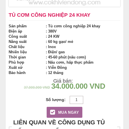
NỒI NẤU PHỞ TRUNG QUỐC
TỦ CƠM CÔNG NGHIỆP 24 KHAY
NỒI NẤU CÔNG NGHIỆP
Sản phẩm
: Tủ cơm công nghiệp 24 khay
Điện áp
: 380V
Công suất
: 24 KW
THIẾT BỊ NHÀ BẾP
Năng suất
: 60 kg gạo/ mẻ
Chất liệu
: Inox
THIẾT BỊ KHÁC
Nhiên liệu
: Điện/ gas
Thời gian
: 45-60 phút (nấu cơm)
Phù hợp
: Nấu cơm, hấp thực phẩm
Xuất xứ
: Viễn Đông
Bảo hành
: 12 tháng
Giá bán:
34.000.000
VND
37.000.000
VND
MUA NGAY
LIÊN QUAN VỀ CÔNG DỤNG TỦ