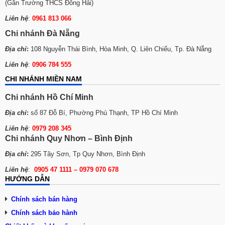
(Gần Trường THCS Đông Hải)
Liên hệ
:
0961 813 066
Chi nhánh Đà Nẵng
Địa chỉ
:
108 Nguyễn Thái Bình, Hòa Minh, Q. Liên Chiểu, Tp. Đà Nẵng
Liên hệ
:
0906 784 555
CHI NHÁNH MIỀN NAM
Chi nhánh Hồ Chí Minh
Địa chỉ
:
số 87 Đỗ Bí, Phường Phú Thạnh, TP Hồ Chí Minh
Liên hệ
:
0979 208 345
Chi nhánh Quy Nhơn – Bình Định
Địa chỉ
:
295 Tây Sơn, Tp Quy Nhơn, Bình Định
Liên hệ
:
0905 47 1111 – 0979 070 678
HƯỚNG DẪN
Chính sách bán hàng
Chính sách bảo hành