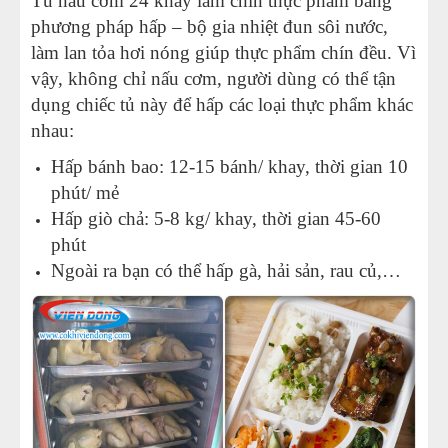
Tủ nấu cơm 24 khay làm chín thực phẩm bằng
phương pháp hấp – bộ gia nhiệt đun sôi nước,
làm lan tỏa hơi nóng giúp thực phẩm chín đều. Vì
vậy, không chỉ nấu cơm, người dùng có thể tận
dụng chiếc tủ này để hấp các loại thực phẩm khác
nhau:
Hấp bánh bao: 12-15 bánh/ khay, thời gian 10
phút/ mẻ
Hấp giò chả: 5-8 kg/ khay, thời gian 45-60
phút
Ngoài ra bạn có thể hấp gà, hải sản, rau củ,…