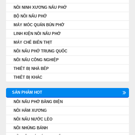
NỒI NINH XƯƠNG NẤU PHỞ
BỘ NỒI NẤU PHỞ
MÁY MÓC QUÁN BÚN PHỞ
LINH KIỆN NỒI NẤU PHỞ
MÁY CHẾ BIẾN THỊT
NỒI NẤU PHỞ TRUNG QUỐC
NỒI NẤU CÔNG NGHIỆP
THIẾT BỊ NHÀ BẾP
THIẾT BỊ KHÁC
SẢN PHẨM HOT
NỒI NẤU PHỞ BẰNG ĐIỆN
NỒI HẦM XƯƠNG
NỒI NẤU NƯỚC LÈO
NỒI NHÚNG BÁNH