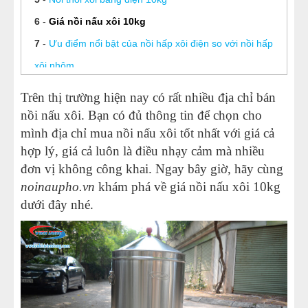
NỒI NẤU PHỞ TRUNG QUỐC
6
-
Giá nồi nấu xôi 10kg
7
-
Ưu điểm nổi bật của nồi hấp xôi điện so với nồi hấp
NỒI NẤU CÔNG NGHIỆP
xôi nhôm
8
-
Công khai giá nồi nấu xôi bằng điện “HOT” nhất hiện
THIẾT BỊ NHÀ BẾP
Trên thị trường hiện nay có rất nhiều địa chỉ bán
nay
nồi nấu xôi. Bạn có đủ thông tin để chọn cho
THIẾT BỊ KHÁC
9
-
Hướng dẫn vệ sinh và bảo quản nồi nấu xôi điện đơn
mình địa chỉ mua nồi nấu xôi tốt nhất với giá cả
hợp lý, giá cả luôn là điều nhạy cảm mà nhiều
giản nhất
đơn vị không công khai. Ngay bây giờ, hãy cùng
10
-
Nồi hấp xôi 5kg – Lựa chọn hàng đầu cho các hộ
noinaupho.vn
khám phá về giá nồi nấu xôi 10kg
kinh doanh xôi
dưới đây nhé.
11
-
Nồi nấu xôi bằng inox
12
-
Giá nồi nấu xôi bằng điện
13
-
Nồi hấp xôi bằng điện Viễn Đông