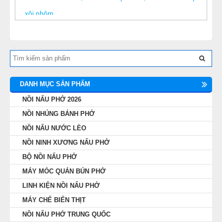
xôi nhôm
8
-
Công khai giá nồi nấu xôi bằng điện “HOT” nhất hiện
nay
9
-
Hướng dẫn vệ sinh và bảo quản nồi nấu xôi điện đơn
giản nhất
DANH MỤC SẢN PHẨM
10
-
Nồi hấp xôi 5kg – Lựa chọn hàng đầu cho các hộ
NỒI NẤU PHỞ 2026
kinh doanh xôi
NỒI NHÚNG BÁNH PHỞ
11
-
Nồi nấu xôi bằng inox
NỒI NẤU NƯỚC LÈO
12
-
Giá nồi nấu xôi bằng điện
NỒI NINH XƯƠNG NẤU PHỞ
13
-
Nồi hấp xôi bằng điện Viễn Đông
BỘ NỒI NẤU PHỞ
MÁY MÓC QUÁN BÚN PHỞ
LINH KIỆN NỒI NẤU PHỞ
MÁY CHẾ BIẾN THỊT
NỒI NẤU PHỞ TRUNG QUỐC