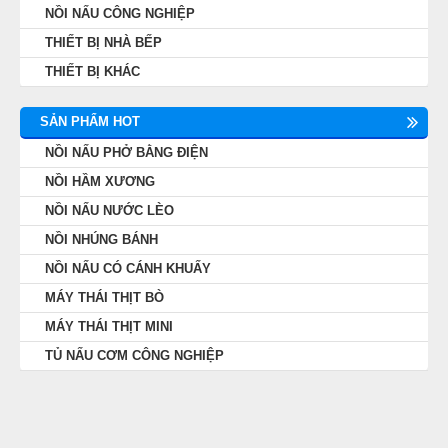
NỒI NẤU CÔNG NGHIỆP
THIẾT BỊ NHÀ BẾP
THIẾT BỊ KHÁC
SẢN PHẨM HOT
NỒI NẤU PHỞ BẰNG ĐIỆN
NỒI HẦM XƯƠNG
NỒI NẤU NƯỚC LÈO
NỒI NHÚNG BÁNH
NỒI NẤU CÓ CÁNH KHUẤY
MÁY THÁI THỊT BÒ
MÁY THÁI THỊT MINI
TỦ NẤU CƠM CÔNG NGHIỆP