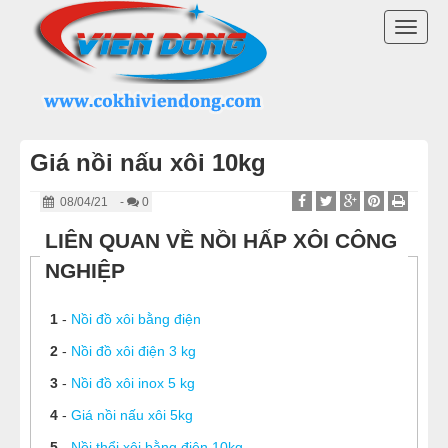
DANH MỤC SẢN PHẨM
TOGG
NỒI NẤU PHỞ 2026
NAVI
NỒI NHÚNG BÁNH PHỞ
Giá nồi nấu xôi 10kg
NỒI NẤU NƯỚC LÈO
08/04/21
-
0
NỒI NINH XƯƠNG NẤU PHỞ
LIÊN QUAN VỀ NỒI HẤP XÔI CÔNG
NGHIỆP
BỘ NỒI NẤU PHỞ
1
-
Nồi đồ xôi bằng điện
MÁY MÓC QUÁN BÚN PHỞ
2
-
Nồi đồ xôi điện 3 kg
LINH KIỆN NỒI NẤU PHỞ
3
-
Nồi đồ xôi inox 5 kg
4
-
Giá nồi nấu xôi 5kg
MÁY CHẾ BIẾN THỊT
5
-
Nồi thổi xôi bằng điện 10kg