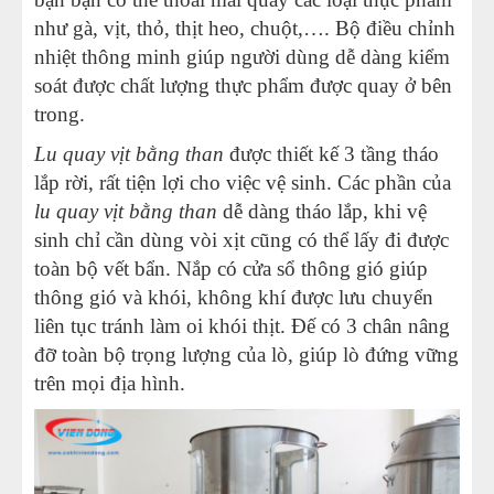
như gà, vịt, thỏ, thịt heo, chuột,…. Bộ điều chỉnh
nhiệt thông minh giúp người dùng dễ dàng kiểm
soát được chất lượng thực phẩm được quay ở bên
trong.
Lu quay vịt bằng than
được thiết kế 3 tầng tháo
lắp rời, rất tiện lợi cho việc vệ sinh. Các phần của
lu quay vịt bằng than
dễ dàng tháo lắp, khi vệ
sinh chỉ cần dùng vòi xịt cũng có thể lấy đi được
toàn bộ vết bẩn. Nắp có cửa sổ thông gió giúp
thông gió và khói, không khí được lưu chuyển
liên tục tránh làm oi khói thịt. Đế có 3 chân nâng
đỡ toàn bộ trọng lượng của lò, giúp lò đứng vững
trên mọi địa hình.