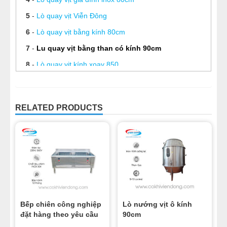
5
-
Lò quay vịt Viễn Đông
6
-
Lò quay vịt bằng kính 80cm
7
-
Lu quay vịt bằng than có kính 90cm
8
-
Lò quay vịt kính xoay 850
9
-
Lò quay vịt có kính
10
-
Lò quay vịt không khói 100cm
RELATED PRODUCTS
Bếp chiên công nghiệp
Lò nướng vịt ô kính
đặt hàng theo yêu cầu
90cm