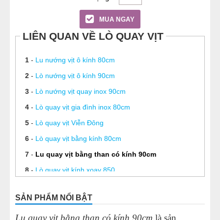
MUA NGAY
LIÊN QUAN VỀ LÒ QUAY VỊT
1
-
Lu nướng vịt ô kính 80cm
2
-
Lò nướng vịt ô kính 90cm
3
-
Lò nướng vịt quay inox 90cm
4
-
Lò quay vịt gia đình inox 80cm
5
-
Lò quay vịt Viễn Đông
6
-
Lò quay vịt bằng kính 80cm
7
-
Lu quay vịt bằng than có kính 90cm
8
-
Lò quay vịt kính xoay 850
9
-
Lò quay vịt có kính
SẢN PHẨM NỔI BẬT
10
-
Lò quay vịt không khói 100cm
Lu quay vịt bằng than có kính 90cm
là sản