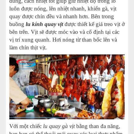
dùng, cách nhiệt tốt giúp giữ nhiệt độ trong lò
luôn được nóng, lên nhiệt nhanh, khiến gà, vịt
quay được chín đều và nhanh hơn. Bên trong
buồng
lu kính quay vịt
được thiết kế giá treo vịt ở
bên trên. Vịt sẽ được móc vào và cố định tại các
vị trí xung quanh. Hơi nóng từ than bốc lên và
làm chín thịt vịt.
Với một chiếc
lu quay gà vịt
bằng than đa năng,
bạn bạn có thể thoải mái quay các loại thực phẩm