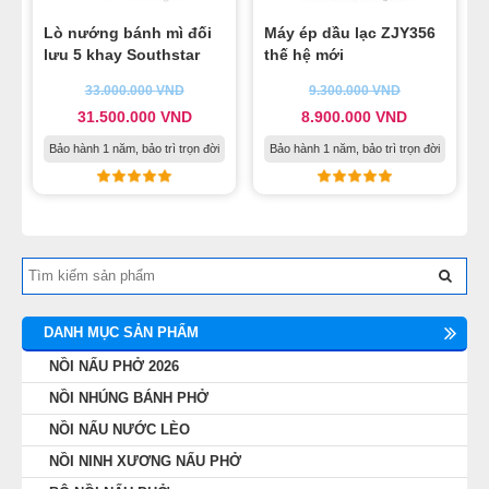
Lò nướng bánh mì đối
Máy ép dầu lạc ZJY356
lưu 5 khay Southstar
thế hệ mới
33.000.000
VND
9.300.000
VND
31.500.000
VND
8.900.000
VND
Bảo hành 1 năm, bảo trì trọn đời
Bảo hành 1 năm, bảo trì trọn đời
DANH MỤC SẢN PHẨM
NỒI NẤU PHỞ 2026
NỒI NHÚNG BÁNH PHỞ
NỒI NẤU NƯỚC LÈO
NỒI NINH XƯƠNG NẤU PHỞ