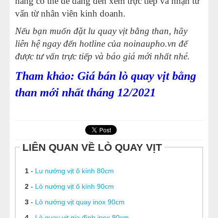
hàng có thể dễ dàng đến xem trực tiếp và nhận tư
vấn từ nhân viên kinh doanh.
Nếu bạn muốn đặt lu quay vịt bằng than, hãy
liên hệ ngay đến hotline của
noinaupho.vn
để
được tư vấn trực tiếp và báo giá mới nhất nhé.
Tham khảo: Giá bán lò quay vịt bằng
than mới nhất tháng 12/2021
LIÊN QUAN VỀ LÒ QUAY VỊT
1
-
Lu nướng vịt ô kính 80cm
2
-
Lò nướng vịt ô kính 90cm
3
-
Lò nướng vịt quay inox 90cm
4
-
Lò quay vịt gia đình inox 80cm