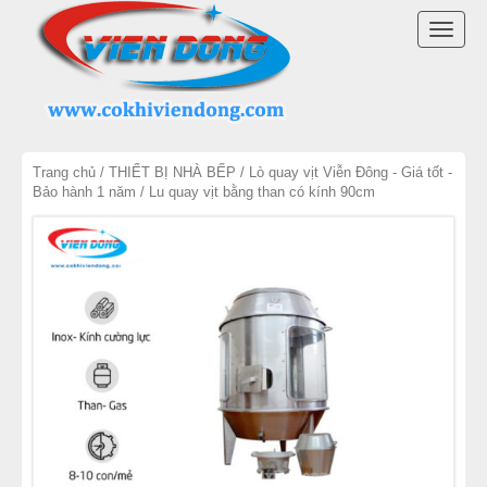
DANH MỤC SẢN PHẨM
TOGG
NỒI NẤU PHỞ 2026
NAVI
NỒI NHÚNG BÁNH PHỞ
Trang chủ
/
THIẾT BỊ NHÀ BẾP
/
Lò quay vịt Viễn Đông - Giá tốt -
NỒI NẤU NƯỚC LÈO
Bảo hành 1 năm
/ Lu quay vịt bằng than có kính 90cm
NỒI NINH XƯƠNG NẤU PHỞ
BỘ NỒI NẤU PHỞ
MÁY MÓC QUÁN BÚN PHỞ
LINH KIỆN NỒI NẤU PHỞ
MÁY CHẾ BIẾN THỊT