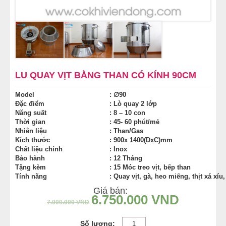
NỒI NẤU PHỞ TRUNG QUỐC
NỒI NẤU CÔNG NGHIỆP
THIẾT BỊ NHÀ BẾP
LU QUAY VỊT BẰNG THAN CÓ KÍNH 90CM
THIẾT BỊ KHÁC
Model
: ∅90
Đặc điểm
: Lò quay 2 lớp
Năng suất
: 8 – 10 con
Thời gian
: 45- 60 phút/mẻ
Nhiên liệu
: Than/Gas
Kích thước
: 900x 1400(DxC)mm
Chất liệu chính
: Inox
Bảo hành
: 12 Tháng
Tặng kèm
: 15 Móc treo vịt, bếp than
Tính năng
: Quay vịt, gà, heo miếng, thịt xá xí
Giá bán:
6.750.000
VND
7.000.000
VND