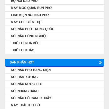
BỘ NỒI NẤU PHỞ
MÁY MÓC QUÁN BÚN PHỞ
LINH KIỆN NỒI NẤU PHỞ
MÁY CHẾ BIẾN THỊT
NỒI NẤU PHỞ TRUNG QUỐC
NỒI NẤU CÔNG NGHIỆP
THIẾT BỊ NHÀ BẾP
THIẾT BỊ KHÁC
SẢN PHẨM HOT
NỒI NẤU PHỞ BẰNG ĐIỆN
NỒI HẦM XƯƠNG
NỒI NẤU NƯỚC LÈO
NỒI NHÚNG BÁNH
NỒI NẤU CÓ CÁNH KHUẤY
MÁY THÁI THỊT BÒ