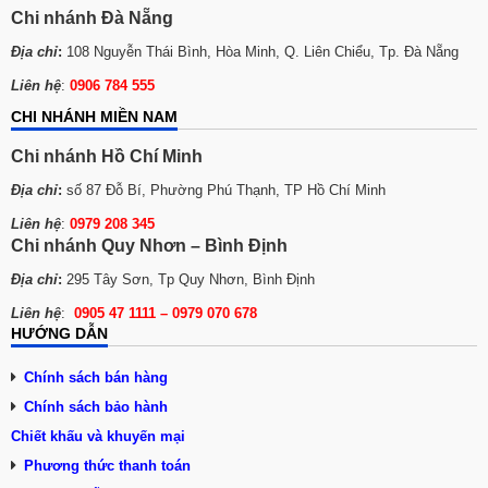
Chi nhánh Đà Nẵng
Địa chỉ
:
108 Nguyễn Thái Bình, Hòa Minh, Q. Liên Chiểu, Tp. Đà Nẵng
Liên hệ
:
0906 784 555
CHI NHÁNH MIỀN NAM
Chi nhánh Hồ Chí Minh
Địa chỉ
:
số 87 Đỗ Bí, Phường Phú Thạnh, TP Hồ Chí Minh
Liên hệ
:
0979 208 345
Chi nhánh Quy Nhơn – Bình Định
Địa chỉ
:
295 Tây Sơn, Tp Quy Nhơn, Bình Định
Liên hệ
:
0905 47 1111 – 0979 070 678
HƯỚNG DẪN
Chính sách bán hàng
Chính sách bảo hành
Chiết khấu và khuyến mại
Phương thức tha
n
h toán