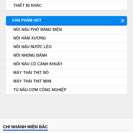
THIẾT BỊ KHÁC
SẢN PHẨM HOT
NỒI NẤU PHỞ BẰNG ĐIỆN
NỒI HẦM XƯƠNG
NỒI NẤU NƯỚC LÈO
NỒI NHÚNG BÁNH
NỒI NẤU CÓ CÁNH KHUẤY
MÁY THÁI THỊT BÒ
MÁY THÁI THỊT MINI
TỦ NẤU CƠM CÔNG NGHIỆP
CHI NHÁNH MIỀN BẮC