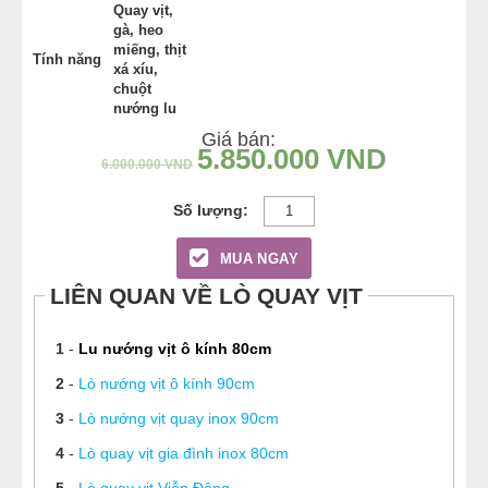
Quay vịt,
gà, heo
miếng, thịt
Tính năng
xá xíu,
chuột
nướng lu
Giá bán:
5.850.000
VND
6.000.000
VND
MUA NGAY
LIÊN QUAN VỀ LÒ QUAY VỊT
1
-
Lu nướng vịt ô kính 80cm
2
-
Lò nướng vịt ô kính 90cm
3
-
Lò nướng vịt quay inox 90cm
4
-
Lò quay vịt gia đình inox 80cm
5
-
Lò quay vịt Viễn Đông