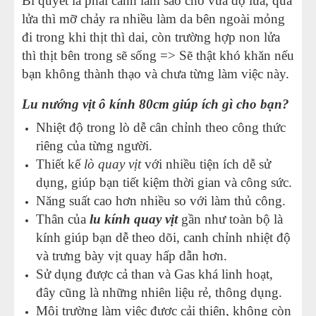
Bí quyết là phải canh làm sao cho vừa độ lửa, quá
lửa thì mỡ chảy ra nhiều làm da bên ngoài mỏng
đi trong khi thịt thì dai, còn trường hợp non lửa
thì thịt bên trong sẽ sống => Sẽ thật khó khăn nếu
bạn không thành thạo và chưa từng làm việc này.
Lu nướng vịt ô kính 80cm giúp ích gì cho bạn?
Nhiệt độ trong lò dễ cân chỉnh theo công thức
riêng của từng người.
Thiết kế
lò quay vịt
với nhiều tiện ích dễ sử
dụng, giúp bạn tiết kiệm thời gian và công sức.
Năng suất cao hơn nhiều so với làm thủ công.
Thân của
lu kính quay vịt
gần như toàn bộ là
kính giúp bạn dễ theo dõi, canh chỉnh nhiệt độ
và trưng bày vịt quay hấp dẫn hơn.
Sử dụng được cả than và Gas khá linh hoạt,
đây cũng là những nhiên liệu rẻ, thông dụng.
Môi trường làm việc được cải thiện, không còn