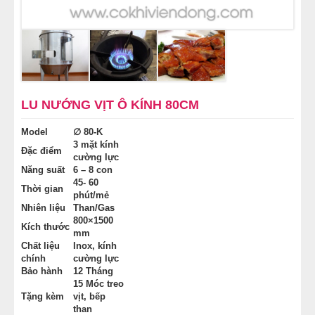
NỒI NẤU PHỞ TRUNG QUỐC
NỒI NẤU CÔNG NGHIỆP
THIẾT BỊ NHÀ BẾP
LU NƯỚNG VỊT Ô KÍNH 80CM
THIẾT BỊ KHÁC
Model
∅
80-K
3 mặt kính
Đặc điểm
cường lực
Năng suất
6 – 8 con
45- 60
Thời gian
phút/mẻ
Nhiên liệu
Than/Gas
800×1500
Kích thước
mm
Chất liệu
Inox, kính
chính
cường lực
Bảo hành
12 Tháng
15 Móc treo
Tặng kèm
vịt, bếp
than