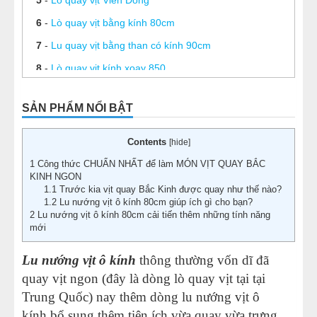
6
-
Lò quay vịt bằng kính 80cm
7
-
Lu quay vịt bằng than có kính 90cm
8
-
Lò quay vịt kính xoay 850
9
-
Lò quay vịt có kính
SẢN PHẨM NỔI BẬT
10
-
Lò quay vịt không khói 100cm
Contents
[
hide
]
1
Công thức CHUẨN NHẤT để làm MÓN VỊT QUAY BẮC
KINH NGON
1.1
Trước kia vịt quay Bắc Kinh được quay như thế nào?
1.2
Lu nướng vịt ô kính 80cm giúp ích gì cho bạn?
2
Lu nướng vịt ô kính 80cm cải tiến thêm những tính năng
mới
Lu nướng vịt ô kính
thông thường vốn dĩ đã
quay vịt ngon (đây là dòng lò quay vịt tại tại
Trung Quốc) nay thêm dòng lu nướng vịt ô
kính bổ sung thêm tiện ích vừa quay vừa trưng