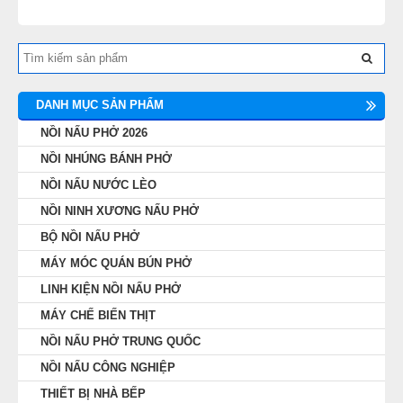
DANH MỤC SẢN PHẨM
NỒI NẤU PHỞ 2026
NỒI NHÚNG BÁNH PHỞ
NỒI NẤU NƯỚC LÈO
NỒI NINH XƯƠNG NẤU PHỞ
BỘ NỒI NẤU PHỞ
MÁY MÓC QUÁN BÚN PHỞ
LINH KIỆN NỒI NẤU PHỞ
MÁY CHẾ BIẾN THỊT
NỒI NẤU PHỞ TRUNG QUỐC
NỒI NẤU CÔNG NGHIỆP
THIẾT BỊ NHÀ BẾP