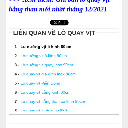
bằng than mới nhất tháng 12/2021
LIÊN QUAN VỀ LÒ QUAY VỊT
1
-
Lu nướng vịt ô kính 80cm
2
-
Lò nướng vịt ô kính 90cm
3
-
Lò nướng vịt quay inox 90cm
4
-
Lò quay vịt gia đình inox 80cm
5
-
Lò quay vịt Viễn Đông
6
-
Lò quay vịt bằng kính 80cm
7
-
Lu quay vịt bằng than có kính 90cm
8
-
Lò quay vịt kính xoay 850
9
-
Lò quay vịt có kính