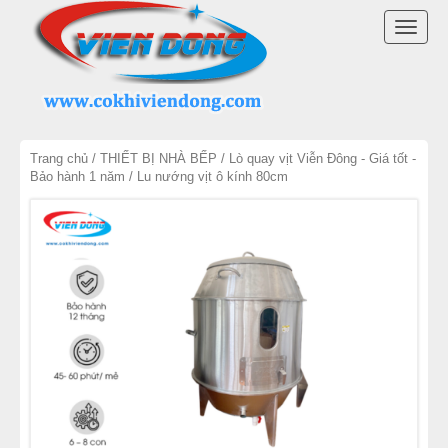
DANH MỤC SẢN PHẨM
TOGG
NỒI NẤU PHỞ 2026
NAVI
NỒI NHÚNG BÁNH PHỞ
Trang chủ
/
THIẾT BỊ NHÀ BẾP
/
Lò quay vịt Viễn Đông - Giá tốt -
NỒI NẤU NƯỚC LÈO
Bảo hành 1 năm
/ Lu nướng vịt ô kính 80cm
NỒI NINH XƯƠNG NẤU PHỞ
BỘ NỒI NẤU PHỞ
MÁY MÓC QUÁN BÚN PHỞ
LINH KIỆN NỒI NẤU PHỞ
MÁY CHẾ BIẾN THỊT