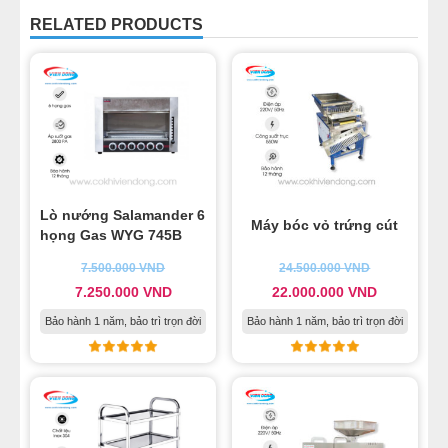
10
-
Lò quay vịt không khói 100cm
RELATED PRODUCTS
Lò nướng Salamander 6
Máy bóc vỏ trứng cút
họng Gas WYG 745B
7.500.000
VND
24.500.000
VND
7.250.000
VND
22.000.000
VND
Bảo hành 1 năm, bảo trì trọn đời
Bảo hành 1 năm, bảo trì trọn đời