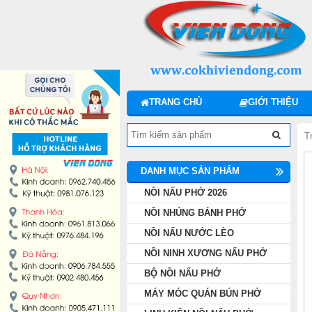
DANH MỤC SẢN PHẨM
NỒI NẤU PHỞ 2026
NỒI NHÚNG BÁNH PHỞ
TRANG CHỦ
GIỚI THIỆU
NỒI NẤU NƯỚC LÈO
T
NỒI NINH XƯƠNG NẤU PHỞ
DANH MỤC SẢN PHẨM
BỘ NỒI NẤU PHỞ
NỒI NẤU PHỞ 2026
NỒI NHÚNG BÁNH PHỞ
MÁY MÓC QUÁN BÚN PHỞ
NỒI NẤU NƯỚC LÈO
NỒI NINH XƯƠNG NẤU PHỞ
LINH KIỆN NỒI NẤU PHỞ
BỘ NỒI NẤU PHỞ
MÁY MÓC QUÁN BÚN PHỞ
MÁY CHẾ BIẾN THỊT