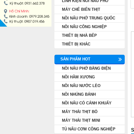
LINH KIỆN NỒI NẤU PHỞ
NỒI NẤU PHỞ TRUNG QUỐC
MÁY CHẾ BIẾN THỊT
NỒI NẤU PHỞ TRUNG QUỐC
NỒI NẤU CÔNG NGHIỆP
NỒI NẤU CÔNG NGHIỆP
THIẾT BỊ NHÀ BẾP
THIẾT BỊ NHÀ BẾP
THIẾT BỊ KHÁC
THIẾT BỊ KHÁC
SẢN PHẨM HOT
NỒI NẤU PHỞ BẰNG ĐIỆN
NỒI HẦM XƯƠNG
NỒI NẤU NƯỚC LÈO
NỒI NHÚNG BÁNH
NỒI NẤU CÓ CÁNH KHUẤY
MÁY THÁI THỊT BÒ
MÁY THÁI THỊT MINI
TỦ NẤU CƠM CÔNG NGHIỆP
S