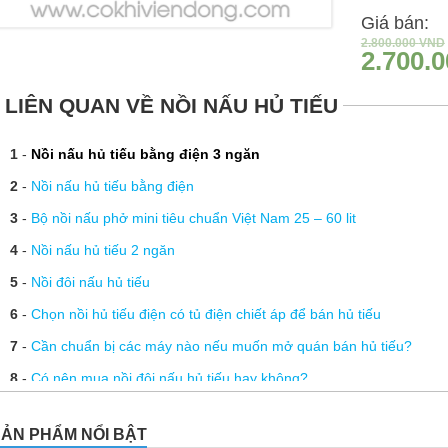
Giá bán:
2.800.000
VND
2.700.
LIÊN QUAN VỀ NỒI NẤU HỦ TIẾU
1
-
Nồi nấu hủ tiếu bằng điện 3 ngăn
2
-
Nồi nấu hủ tiếu bằng điện
3
-
Bộ nồi nấu phở mini tiêu chuẩn Việt Nam 25 – 60 lit
4
-
Nồi nấu hủ tiếu 2 ngăn
5
-
Nồi đôi nấu hủ tiếu
6
-
Chọn nồi hủ tiếu điện có tủ điện chiết áp để bán hủ tiếu
7
-
Cần chuẩn bị các máy nào nếu muốn mở quán bán hủ tiếu?
8
-
Có nên mua nồi đôi nấu hủ tiếu hay không?
9
-
Địa chỉ bán nồi đôi hủ tiếu chính hãng
ẢN PHẨM NỔI BẬT
10
-
Những phụ kiện nồi hủ tiếu bạn cần biết