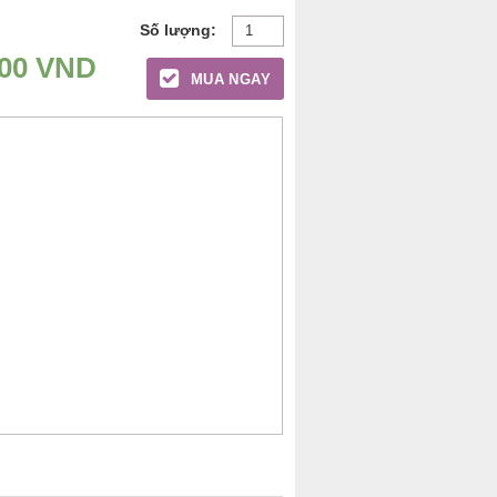
000
VND
MUA NGAY