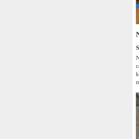
S
N
c
k
m