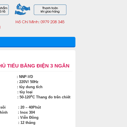
HỦ TIẾU BẰNG ĐIỆN 3 NGĂN
 : NNP-VD
p : 220V/ 50Hz
ất : tùy dung tích
ch : tùy loại
0
độ : 50-120
C Thang đo trên chiết
n sôi : 20 – 40Phút
 chính : Inox 304
ất : Viễn Đông
nh : 12 tháng