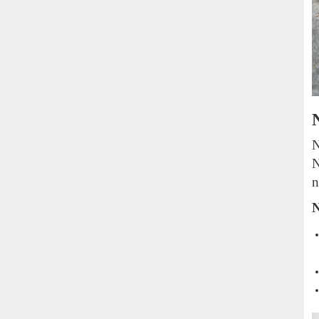
N
N
n
N