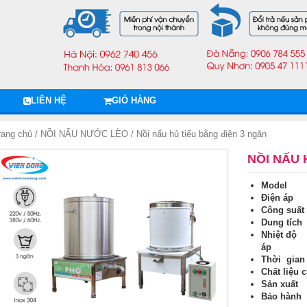
LIÊN HỆ
GIỎ HÀNG
rang chủ
/
NỒI NẤU NƯỚC LÈO
/ Nồi nấu hủ tiếu bằng điện 3 ngăn
NỒI NẤU 
Model
Điện á
Công su
Dung tí
Nhiệt 
áp
Thời gia
Chất liệu
Sản xu
Bảo hà