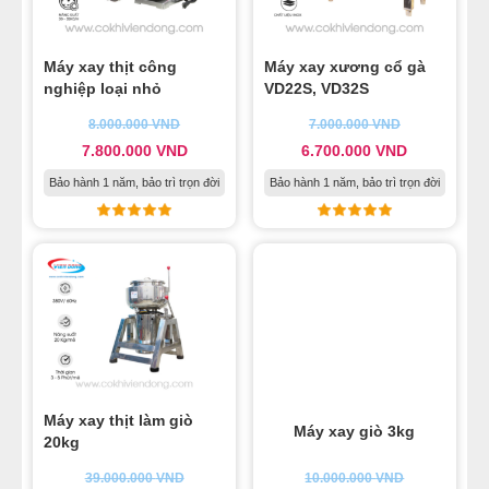
Máy xay thịt công
Máy xay xương cổ gà
nghiệp loại nhỏ
VD22S, VD32S
8.000.000
VND
7.000.000
VND
7.800.000
VND
6.700.000
VND
Bảo hành 1 năm, bảo trì trọn đời
Bảo hành 1 năm, bảo trì trọn đời
Máy xay thịt làm giò
Máy xay giò 3kg
20kg
39.000.000
VND
10.000.000
VND