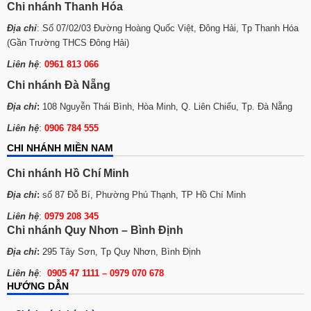
Chi nhánh Thanh Hóa
Địa chỉ
: Số 07/02/03 Đường Hoàng Quốc Việt, Đông Hải, Tp Thanh Hóa
(Gần Trường THCS Đông Hải)
Liên hệ
:
0961 813 066
Chi nhánh Đà Nẵng
Địa chỉ
:
108 Nguyễn Thái Bình, Hòa Minh, Q. Liên Chiểu, Tp. Đà Nẵng
Liên hệ
:
0906 784 555
CHI NHÁNH MIỀN NAM
Chi nhánh Hồ Chí Minh
Địa chỉ
:
số 87 Đỗ Bí, Phường Phú Thạnh, TP Hồ Chí Minh
Liên hệ
:
0979 208 345
Chi nhánh Quy Nhơn – Bình Định
Địa chỉ
:
295 Tây Sơn, Tp Quy Nhơn, Bình Định
Liên hệ
:
0905 47 1111 – 0979 070 678
HƯỚNG DẪN