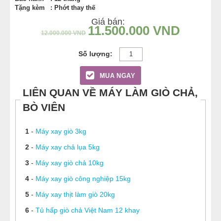
Tặng kèm
: Phớt thay thế
Giá bán:
11.500.000
VND
12.000.000
VND
MUA NGAY
LIÊN QUAN VỀ MÁY LÀM GIÒ CHẢ,
BÒ VIÊN
1
-
Máy xay giò 3kg
2
-
Máy xay chả lụa 5kg
3
-
Máy xay giò chả 10kg
4
-
Máy xay giò công nghiệp 15kg
5
-
Máy xay thịt làm giò 20kg
6
-
Tủ hấp giò chả Việt Nam 12 khay