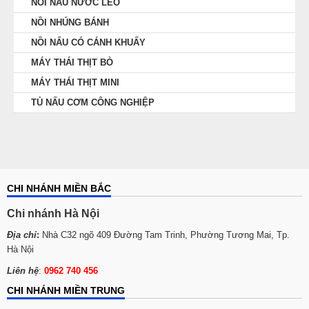
NỒI NẤU NƯỚC LÈO
NỒI NHÚNG BÁNH
NỒI NẤU CÓ CÁNH KHUẤY
MÁY THÁI THỊT BÒ
MÁY THÁI THỊT MINI
TỦ NẤU CƠM CÔNG NGHIỆP
CHI NHÁNH MIỀN BẮC
Chi nhánh Hà Nội
Địa chỉ
:
Nhà C32 ngõ 409 Đường Tam Trinh, Phường Tương Mai, Tp.
Hà Nội
Liên hệ
:
0962 740 456
CHI NHÁNH MIỀN TRUNG