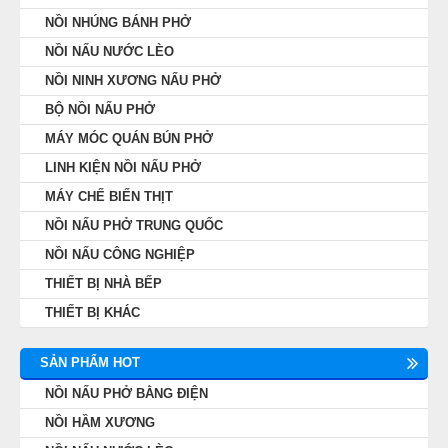
NỒI NHÚNG BÁNH PHỞ
NỒI NẤU NƯỚC LÈO
NỒI NINH XƯƠNG NẤU PHỞ
BỘ NỒI NẤU PHỞ
MÁY MÓC QUÁN BÚN PHỞ
LINH KIỆN NỒI NẤU PHỞ
MÁY CHẾ BIẾN THỊT
NỒI NẤU PHỞ TRUNG QUỐC
NỒI NẤU CÔNG NGHIỆP
THIẾT BỊ NHÀ BẾP
THIẾT BỊ KHÁC
SẢN PHẨM HOT
NỒI NẤU PHỞ BẰNG ĐIỆN
NỒI HẦM XƯƠNG