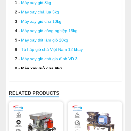
1
-
Máy xay giò 3kg
2
-
Máy xay chả lụa 5kg
3
-
Máy xay giò chả 10kg
4
-
Máy xay giò công nghiệp 15kg
5
-
Máy xay thịt làm giò 20kg
6
-
Tủ hấp giò chả Việt Nam 12 khay
7
-
Máy xay giò chả gia đình VD 3
8
-
Máy xay giò chả 4kg
9
-
Máy viên thịt Viễn đông
RELATED PRODUCTS