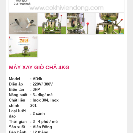
NỒI NẤU PHỞ TRUNG QUỐC
NỒI NẤU CÔNG NGHIỆP
THIẾT BỊ NHÀ BẾP
THIẾT BỊ KHÁC
MÁY XAY GIÒ CHẢ 4KG
Model
: VD4k
Điện áp
: 220V/ 380V
Biến tần
: 3HP
Năng suất
: 3– 4kg/ mẻ
Chất liệu
: Inox 304, Inox
chính
201
Loại lưỡi
: 2 cánh
dao
Thời gian
: 3– 4 phút/ mẻ
Sản xuất
: Viễn Đông
Bảo hành
: 12 tháng