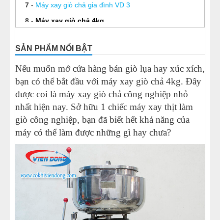
7
-
Máy xay giò chả gia đình VD 3
8
-
Máy xay giò chả 4kg
9
-
Máy viên thịt Viễn đông
SẢN PHẨM NỔI BẬT
Nếu muốn mở cửa hàng bán giò lụa hay xúc xích,
bạn có thể bắt đầu với máy xay giò chả 4kg. Đây
được coi là máy xay giò chả công nghiệp nhỏ
nhất hiện nay. Sở hữu 1 chiếc máy xay thịt làm
giò công nghiệp, bạn đã biết hết khả năng của
máy có thể làm được những gì hay chưa?