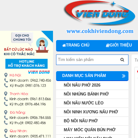
DANH MỤC SẢN PHẨM
NỒI NẤU PHỞ 2026
NỒI NHÚNG BÁNH PHỞ
TRANG CHỦ
GIỚI THIỆU
NỒI NẤU NƯỚC LÈO
T
NỒI NINH XƯƠNG NẤU PHỞ
DANH MỤC SẢN PHẨM
BỘ NỒI NẤU PHỞ
NỒI NẤU PHỞ 2026
NỒI NHÚNG BÁNH PHỞ
MÁY MÓC QUÁN BÚN PHỞ
NỒI NẤU NƯỚC LÈO
NỒI NINH XƯƠNG NẤU PHỞ
LINH KIỆN NỒI NẤU PHỞ
BỘ NỒI NẤU PHỞ
MÁY MÓC QUÁN BÚN PHỞ
MÁY CHẾ BIẾN THỊT