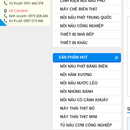
LINH KIỆN NỒI NẤU PHỞ
NỒI NẤU PHỞ TRUNG QUỐC
MÁY CHẾ BIẾN THỊT
NỒI NẤU PHỞ TRUNG QUỐC
NỒI NẤU CÔNG NGHIỆP
NỒI NẤU CÔNG NGHIỆP
THIẾT BỊ NHÀ BẾP
THIẾT BỊ NHÀ BẾP
THIẾT BỊ KHÁC
THIẾT BỊ KHÁC
SẢN PHẨM HOT
NỒI NẤU PHỞ BẰNG ĐIỆN
NỒI HẦM XƯƠNG
NỒI NẤU NƯỚC LÈO
NỒI NHÚNG BÁNH
NỒI NẤU CÓ CÁNH KHUẤY
MÁY THÁI THỊT BÒ
S
MÁY THÁI THỊT MINI
TỦ NẤU CƠM CÔNG NGHIỆP