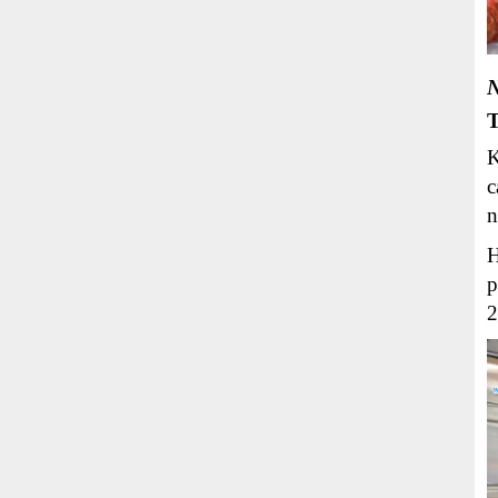
N
T
K
c
n
H
p
2