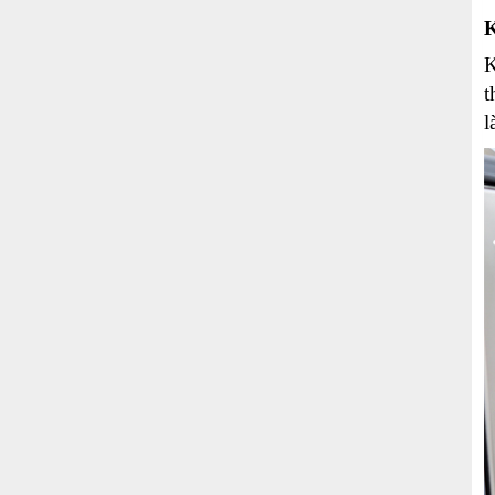
K
K
t
l