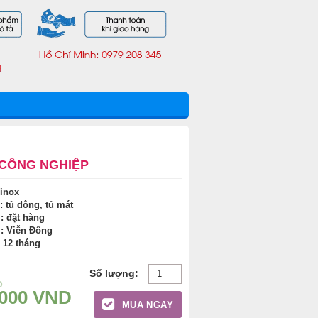
 CÔNG NGHIỆP
 inox
: tủ đông, tủ mát
 : đặt hàng
: Viễn Đông
 12 tháng
D
.000
VND
MUA NGAY