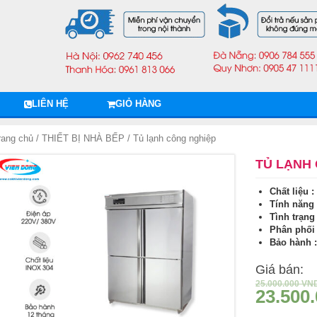
LIÊN HỆ
GIỎ HÀNG
rang chủ
/
THIẾT BỊ NHÀ BẾP
/ Tủ lạnh công nghiệp
TỦ LẠNH
Chất liệu :
Tính năng 
Tình trạng
Phân phối 
Bảo hành :
Giá bán:
25.000.000
VN
23.500