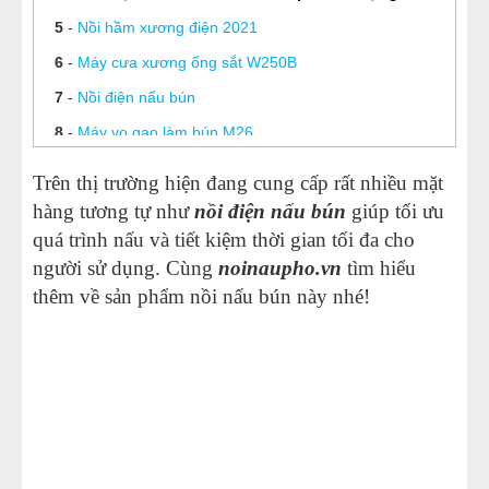
5
-
Nồi hầm xương điện 2021
NỒI NẤU PHỞ TRUNG QUỐC
6
-
Máy cưa xương ống sắt W250B
NỒI NẤU CÔNG NGHIỆP
7
-
Nồi điện nấu bún
8
-
Máy vo gạo làm bún M26
THIẾT BỊ NHÀ BẾP
Trên thị trường hiện đang cung cấp rất nhiều mặt
THIẾT BỊ KHÁC
hàng tương tự như
nồi điện nấu bún
giúp tối ưu
quá trình nấu và tiết kiệm thời gian tối đa cho
người sử dụng. Cùng
noinaupho.vn
tìm hiểu
thêm về sản phẩm nồi nấu bún này nhé!