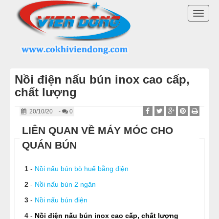
DANH MỤC SẢN PHẨM
TOGG
NỒI NẤU PHỞ 2026
NAVI
NỒI NHÚNG BÁNH PHỞ
Nồi điện nấu bún inox cao cấp,
NỒI NẤU NƯỚC LÈO
chất lượng
NỒI NINH XƯƠNG NẤU PHỞ
20/10/20
-
0
LIÊN QUAN VỀ MÁY MÓC CHO
BỘ NỒI NẤU PHỞ
QUÁN BÚN
MÁY MÓC QUÁN BÚN PHỞ
1
-
Nồi nấu bún bò huế bằng điện
LINH KIỆN NỒI NẤU PHỞ
2
-
Nồi nấu bún 2 ngăn
3
-
Nồi nấu bún điện
MÁY CHẾ BIẾN THỊT
4
-
Nồi điện nấu bún inox cao cấp, chất lượng