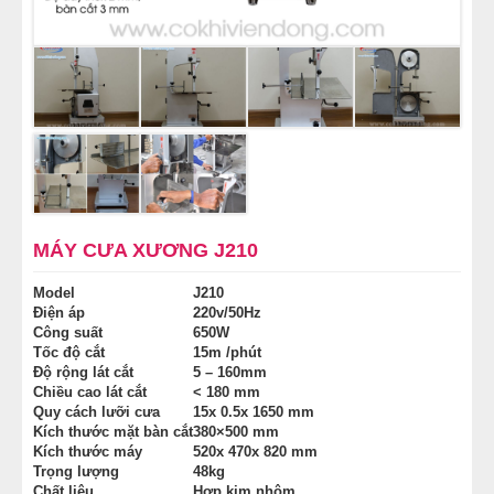
NỒI NẤU PHỞ TRUNG QUỐC
NỒI NẤU CÔNG NGHIỆP
THIẾT BỊ NHÀ BẾP
THIẾT BỊ KHÁC
MÁY CƯA XƯƠNG J210
Model
J210
Điện áp
220v/50Hz
Công suất
650W
Tốc độ cắt
15m /phút
Độ rộng lát cắt
5 – 160mm
Chiều cao lát cắt
< 180 mm
Quy cách lưỡi cưa
15x 0.5x 1650 mm
Kích thước mặt bàn cắt
380×500 mm
Kích thước máy
520x 470x 820 mm
Trọng lượng
48kg
Chất liệu
Hợp kim nhôm