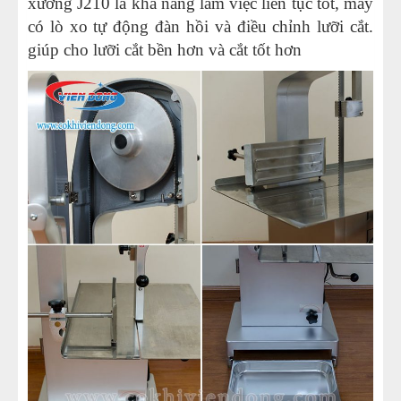
xương J210 là khả năng làm việc liên tục tốt, máy
có lò xo tự động đàn hồi và điều chỉnh lưỡi cắt.
giúp cho lưỡi cắt bền hơn và cắt tốt hơn