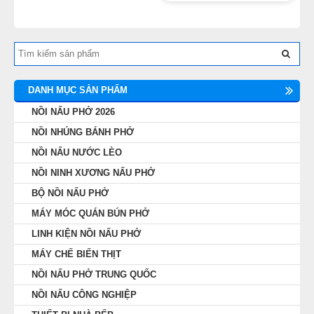
DANH MỤC SẢN PHẨM
NỒI NẤU PHỞ 2026
NỒI NHÚNG BÁNH PHỞ
NỒI NẤU NƯỚC LÈO
NỒI NINH XƯƠNG NẤU PHỞ
BỘ NỒI NẤU PHỞ
MÁY MÓC QUÁN BÚN PHỞ
LINH KIỆN NỒI NẤU PHỞ
MÁY CHẾ BIẾN THỊT
NỒI NẤU PHỞ TRUNG QUỐC
NỒI NẤU CÔNG NGHIỆP