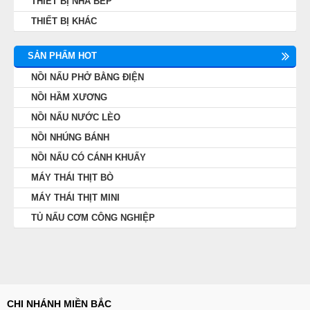
THIẾT BỊ NHÀ BẾP
THIẾT BỊ KHÁC
SẢN PHẨM HOT
NỒI NẤU PHỞ BẰNG ĐIỆN
NỒI HẦM XƯƠNG
NỒI NẤU NƯỚC LÈO
NỒI NHÚNG BÁNH
NỒI NẤU CÓ CÁNH KHUẤY
MÁY THÁI THỊT BÒ
MÁY THÁI THỊT MINI
TỦ NẤU CƠM CÔNG NGHIỆP
CHI NHÁNH MIỀN BẮC